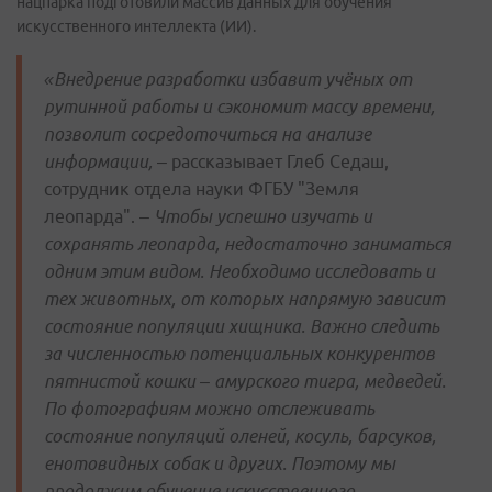
нацпарка подготовили массив данных для обучения
искусственного интеллекта (ИИ).
«Внедрение разработки избавит учёных от
рутинной работы и сэкономит массу времени,
позволит сосредоточиться на анализе
информации,
– рассказывает Глеб Седаш,
сотрудник отдела науки ФГБУ "Земля
леопарда". –
Чтобы успешно изучать и
сохранять леопарда, недостаточно заниматься
одним этим видом. Необходимо исследовать и
тех животных, от которых напрямую зависит
состояние популяции хищника. Важно следить
за численностью потенциальных конкурентов
пятнистой кошки – амурского тигра, медведей.
По фотографиям можно отслеживать
состояние популяций оленей, косуль, барсуков,
енотовидных собак и других. Поэтому мы
продолжим обучение искусственного