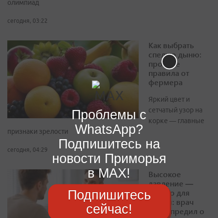
олимпиад
сегодня, 03:22
Как выбрать
спелую дыню:
простые
правила от
фермера
Яркий цвет и
сетчатый узор на
Проблемы с
корке — главные
WhatsApp?
признаки зрелости
Подпишитесь на
сегодня, 04:29
новости Приморья
в MAX!
Высокое
давление —
Подпишитесь
опасно для
жизни: врач
сейчас!
предупредил о