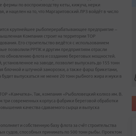
фермы по воспроизводству кеты, кижуча, нерки
, и нацелен на то, что Маргаритовский ЛРЗ войдёт в число
вится крупнейшее рыбоперерабатывающее предприятие –
ышленная Компания строит на территории ТОР
дования. Его строительство ведётся с использованием
рые позволили РРПК и другим предприятиям отрасли
по обновлению флота и созданию береговых мощностей.
установленное на заводе, позволит выпускать до 155 тонн
ая блочной и штучной заморозки, а также фарш брикетами,
а будет выпускаться не менее 20 тонн рыбного жира и муки в
ОР «Камчатка». Так, компания «Рыболовецкий колхоз им. В.
ом три современных корпуса фабрики береговой обработки
повышения качества сдаваемого сырца и выпуска
пополняет и собственную базу флота за счёт строительства
ых судов, способных принимать по 500 тонн рыбы. Проектом