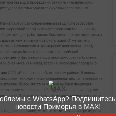
онтной базы для проведения ремонта и технического
щих судоремонтных участков с учётом современных
 Камчатского края современный завод по переработке
тки. Береговой завод включает производственные цехи,
 общежитие для работников. Комплекс снабжен японским и
рша из минтая, муки и рыбного жира. Отметим, что
рильский, Сахалинский и Приморский дивизионы. Завод
ереработки рыбы, выловленной на российской
ссортименте: филе индивидуальной заморозки и блочное,
 рыбная мука из минтая, трески и лососёвых пород рыб.
стило ООО «Вывенское» в Олюторском районе. В новом
асположен технологически оснащённый цех по переработке
выпускать более 200 тонн готовой рыбной продукции.
влено новое морозильное оборудование по производству
заморозки. Здесь выпускают свежемороженую нерку, кету,
облемы с WhatsApp? Подпишитесь
новости Приморья в MAX!
 в стадии реализации, можно отметить якорного резидента