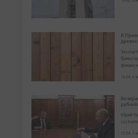
19:02, 6 
В Прим
древес
Экспорт
брикетир
финанси
16:24, 6 
Возвра
рублей
Юрий Тр
состоят
13:24, 7 