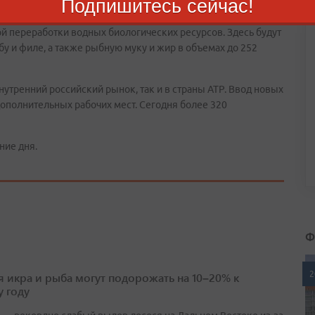
Подпишитесь сейчас!
вестор строит комплекс по организации выпуска
е Шикотан с установкой самого современного
й переработки водных биологических ресурсов. Здесь будут
и филе, а также рыбную муку и жир в объемах до 252
нутренний российский рынок, так и в страны АТР. Ввод новых
ополнительных рабочих мест. Сегодня более 320
ние дня.
Ф
2
я икра и рыба могут подорожать на 10–20% к
 году