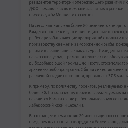
резидентов территорий опережающего развития и с
ДФО, немалое число компаний, занятых в рыбной п
пресс-службу Минвостокразвития.
На сегодняшний день более 80 резидентов террито
Владивосток реализуют инвестиционные проекты, 
рыбоперерабатывающих предприятий с полным про
производству свежей и замороженной рыбы, консер
рыбы и выращивание аквакультуры. Резиденты так
на оказание услуг, – ремонт и техническое обслужи
рыбодобывающей промышленности, строительство 
хранению рыбопродукции. Общий инвестиционный п
различной стадии готовности, превышает 77,5 милл
К примеру, по количеству проектов, реализуемых в
более 30. По количеству проектов, реализуемых на
находится Камчатка, где рыбопромысловую деятельн
Хабаровский край и Сахалин.
В настоящее время около 20 инвестиционных проек
предприятиях ТОР и СПВ трудятся более 2600 даль