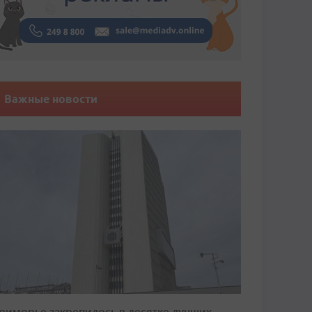
Важные новости
риморье закрепилось в десятке лучших