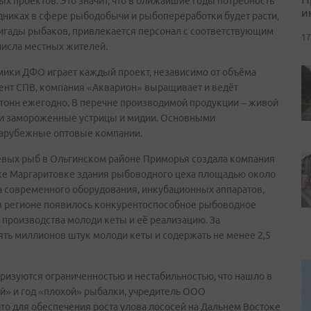
ых проектов. Это значит, что в ближайшие годы потребность
и
никах в сфере рыбодобычи и рыбопереработки будет расти,
ригады рыбаков, привлекается персонал с соответствующим
17
числа местных жителей.
мики ДФО играет каждый проект, независимо от объёма
дент СПВ, компания «Акварион» выращивает и ведёт
 тонн ежегодно. В перечне производимой продукции – живой
е и замороженные устрицы и мидии. Основными
зарубежные оптовые компании.
вых рыб в Ольгинском районе Приморья создала компания
реке Маргаритовке здания рыбоводного цеха площадью около
а современного оборудования, инкубационных аппаратов,
 в регионе появилось конкурентоспособное рыбоводное
производства молоди кеты и её реализацию. За
ять миллионов штук молоди кеты и содержать не менее 2,5
изуются ограниченностью и нестабильностью, что нашло в
й» и год «плохой» рыбалки, учредитель ООО
то для обеспечения роста улова лососей на Дальнем Востоке