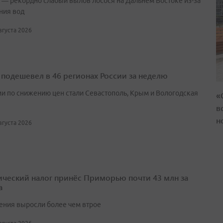
 — рекордно слабый вылов лосося на Дальнем Востоке из-за
ния вод
августа 2026
 подешевел в 46 регионах России за неделю
и по снижению цен стали Севастополь, Крым и Вологодская
«
в
н
августа 2026
ический налог принёс Приморью почти 43 млн за
а
ения выросли более чем втрое