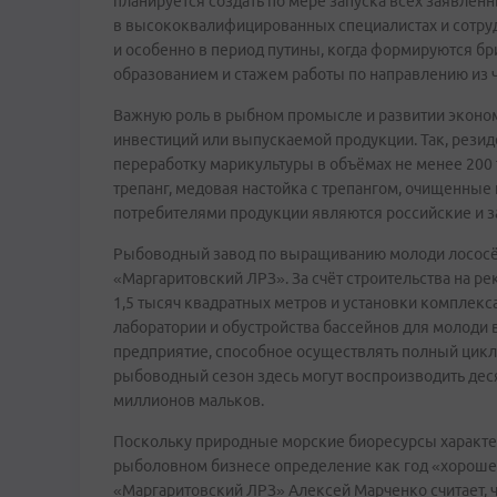
планируется создать по мере запуска всех заявленн
в высококвалифицированных специалистах и сотруд
и особенно в период путины, когда формируются б
образованием и стажем работы по направлению из 
Важную роль в рыбном промысле и развитии эконо
инвестиций или выпускаемой продукции. Так, рези
переработку марикультуры в объёмах не менее 200
трепанг, медовая настойка с трепангом, очищенны
потребителями продукции являются российские и 
Рыбоводный завод по выращиванию молоди лососё
«Маргаритовский ЛРЗ». За счёт строительства на 
1,5 тысяч квадратных метров и установки комплекс
лаборатории и обустройства бассейнов для молоди
предприятие, способное осуществлять полный цикл 
рыбоводный сезон здесь могут воспроизводить дес
миллионов мальков.
Поскольку природные морские биоресурсы характер
рыболовном бизнесе определение как год «хороше
«Маргаритовский ЛРЗ» Алексей Марченко считает, ч