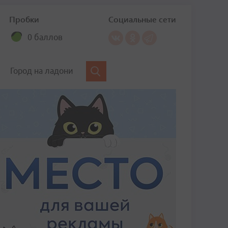
Пробки
Социальные сети
0 баллов
Город на ладони