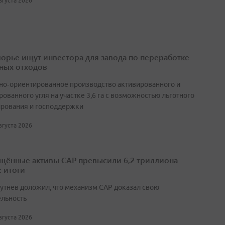
августа 2026
орье ищут инвестора для завода по переработке
ных отходов
но‑ориентированное производство активированного и
ованного угля на участке 3,6 га с возможностью льготного
рования и господдержки
августа 2026
щённые активы САР превысили 6,2 триллиона
: итоги
утнев доложил, что механизм САР доказал свою
ельность
августа 2026