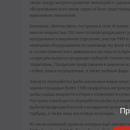
также предусмотрено развитие имеющейся судорем
обслуживания всех типов судов на базе существую
наукоемких технологий.
Компания «Витязь-Авто» построила в селе Устьевое
минтая мощностью 100 тонн готовой продукции в су
холодильное и машинное отделения, участок РМУ и
немецким оборудованием по производству филе и фа
в составе Камчатского дивизиона кластера есть Ку
создан для выпуска продукции глубокой степени п
территории,. Продукция представлена в широком а
стейки, тушки потрошенные, а также рыбный фарш и
Завод по переработке рыбы различных видов запу
здании площадью более 1100 квадратныъ метров р
рыбы-сырца, мощности которого позволяют в сутки 
Построен новый цех по переработки рыбы и устано
рыбной продукции блочной и воздушной (штучной) 
Пр
горбушу, а также икру лососёвую ястычную.
Из числа компаний, проекты которых ещё находятся