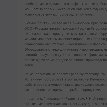
необходимо создавать высокоэффективные рыбные 
мощностью по 15-20 миллионов мальков в год каждая
новых современных производств Приморья.
В самое ближайшее время в Приморском крае поя
ООО «Русский минтай», который Русская Рыбопром
«Надеждинская», приступает к пуско-наладке обору
механизмов программы инвестиционных квот, кото
реализовать масштабные инвестиционные проекты 
Оборудование от ведущих мировых производителей, 
готовой продукции в сутки, в основном – филе минт
стейки и другое. Из отходов основного производств
сутки.
Не менее значимые проекты реализуют резиденты Т
И. Ленина» построила в Петропавловске- Камчатск
рыбы и провела модернизацию двух судов в целях 
расширенного ассортимента рыбной продукции.
Кроме того, Рыболовецкий колхоз им. В. И. Ленина 
трёх не имеющих аналогов в России среднетоннажн