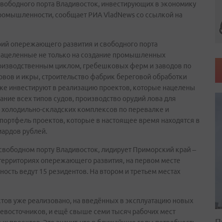
вободного порта Владивосток, инвестирующих в экономику
ромышленности, сообщает РИА VladNews со ссылкой на
рий опережающего развития и свободного порта
нацеленные не только на создание промышленных
изводственным циклом, гребешковых ферм и заводов по
вов и икры, строительство фабрик береговой обработки
же инвестируют в реализацию проектов, которые нацелены
вание всех типов судов, производство орудий лова для
холодильно-складских комплексов по перевалке и
ортфель проектов, которые в настоящее время находятся в
иардов рублей.
 свободном порту Владивосток, лидирует Приморский край –
 территориях опережающего развития, на первом месте
ость ведут 15 резидентов. На втором и третьем местах
тов уже реализовано, на введённых в эксплуатацию новых
невосточников, и ещё свыше семи тысяч рабочих мест
П