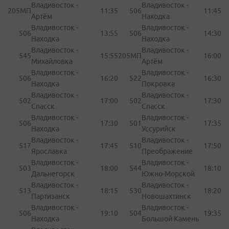
Владивосток -
Владивосток -
205МП
11:35
506
11:45
Артём
Находка
Владивосток -
Владивосток -
506
13:55
506
14:30
Находка
Находка
Владивосток -
Владивосток -
545
15:55
205МП
16:00
Михайловка
Артём
Владивосток -
Владивосток -
506
16:20
522
16:30
Находка
Покровка
Владивосток -
Владивосток -
502
17:00
502
17:30
Спасск
Спасск
Владивосток -
Владивосток -
506
17:30
501
17:35
Находка
Уссурийск
Владивосток -
Владивосток -
517
17:45
510
17:50
Ярославка
Преображение
Владивосток -
Владивосток -
503
18:00
544
18:10
Дальнегорск
Южно-Морской
Владивосток -
Владивосток -
513
18:15
530
18:20
Партизанск
Новошахтинск
Владивосток -
Владивосток -
506
19:10
504
19:35
Находка
Большой Камень