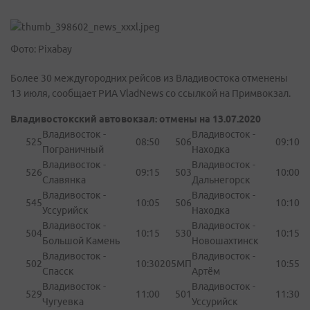
Фото: Pixabay
Более 30 междугородних рейсов из Владивостока отменены
13 июля, сообщает РИА VladNews со ссылкой на Примвокзал.
Владивостокский автовокзал: отмены на 13.07.2020
Владивосток -
Владивосток -
525
08:50
506
09:10
Пограничный
Находка
Владивосток -
Владивосток -
526
09:15
503
10:00
Славянка
Дальнегорск
Владивосток -
Владивосток -
545
10:05
506
10:10
Уссурийск
Находка
Владивосток -
Владивосток -
504
10:15
530
10:15
Большой Камень
Новошахтинск
Владивосток -
Владивосток -
502
10:30
205МП
10:55
Спасск
Артём
Владивосток -
Владивосток -
529
11:00
501
11:30
Чугуевка
Уссурийск