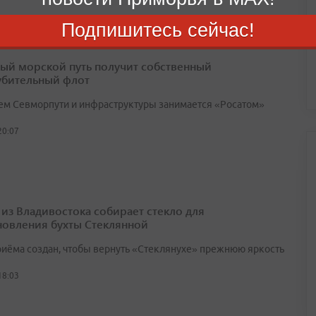
Подпишитесь сейчас!
ый морской путь получит собственный
убительный флот
ем Севморпути и инфраструктуры занимается «Росатом»
20:07
 из Владивостока собирает стекло для
новления бухты Стеклянной
риёма создан, чтобы вернуть «Стеклянухе» прежнюю яркость
18:03