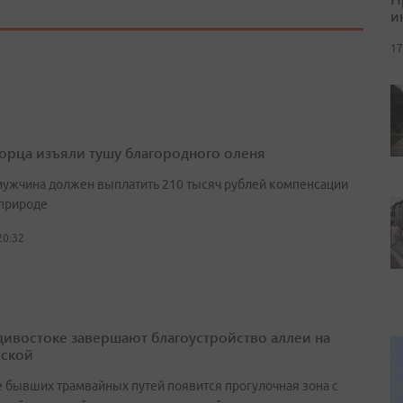
и
17
орца изъяли тушу благородного оленя
мужчина должен выплатить 210 тысяч рублей компенсации
природе
20:32
дивостоке завершают благоустройство аллеи на
ской
е бывших трамвайных путей появится прогулочная зона с