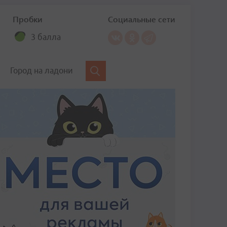
Пробки
Социальные сети
3 балла
Город на ладони