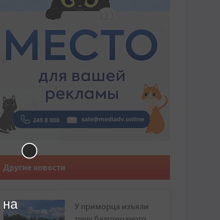
Другие новости
 на
У приморца изъяли
тушу благородного