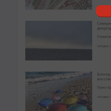
Северн
дноугл
Развити
сегодня, 
Блогер
восста
Пункт п
сегодня, 