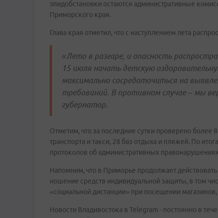
эпидобстановки остаются административные комисс
Приморского края.
Глава края отметил, что с наступлением лета распр
«Лето в разгаре, и опасность распростр
15 июля начать детскую оздоровительн
максимально сосредоточиться на выявле
требований. В противном случае – мы вер
губернатор.
Отметим, что за последние сутки проверено более 
транспорта и такси, 28 баз отдыха и пляжей. По ит
протоколов об административных правонарушениях
Напомним, что в Приморье продолжает действоват
ношение средств индивидуальной защиты, в том чис
«социальной дистанции» при посещении магазинов,
Новости Владивостока в Telegram - постоянно в тече