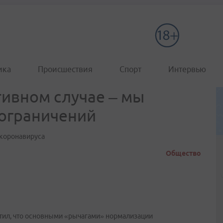
ика
Происшествия
Спорт
Интервью
тивном случае – мы
 ограничений
 коронавируса
Общество
тил, что основными «рычагами» нормализации