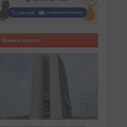
Важные новости
риморье закрепилось в десятке лучших