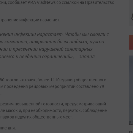
ии, сообщает РИА VladNews со ссылкой на Правительство
остранение инфекции нарастает.
анения инфекции нарастает. Чтобы мы смогли с
ую кампанию, открывать базы отдыха, нужно
нии и пресечении нарушений санитарных
немся к введению ограничений», – заявил
880 торговых точек, более 1110 единиц общественного
огам проведения рейдовых мероприятий составлено 79
.
ь режим повышенной готовности, предусматривающий
ле масок и, при необходимости, перчаток, соблюдение
 парков и других общественных мест.
ние дня.
П