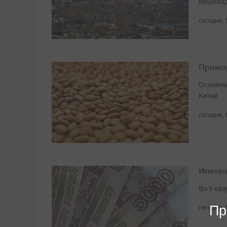
пешеход
сегодня, 
Примор
Основны
Китай
сегодня, 
Ипотеч
Во II кв
Пр
сегодня, 