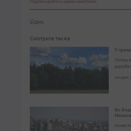
Подписывайтесь одним нажатием!
Смотрите также
У прим
Теперь 
ущерба 
сегодня, 
Во Вла
Иванов
На мест