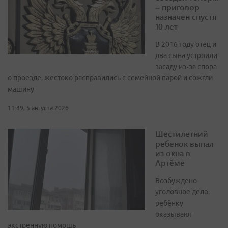
– приговор
назначен спустя
10 лет
В 2016 году отец и
два сына устроили
засаду из‑за спора
о проезде, жестоко расправились с семейной парой и сожгли
машину
11:49, 5 августа 2026
Шестилетний
ребенок выпал
из окна в
Артёме
Возбуждено
уголовное дело,
ребёнку
оказывают
экстренную помощь