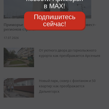
в MAX!
Подпишитесь
сейчас!
Приморье закрепилось в десятке лучших инвест-
регионов страны
17.07.2026
От уютного двора до горнолыжного
курорта: как преображается Арсеньев
Новый парк, сквер с фонтаном и 50
квартир: как преображается
Дальнегорск