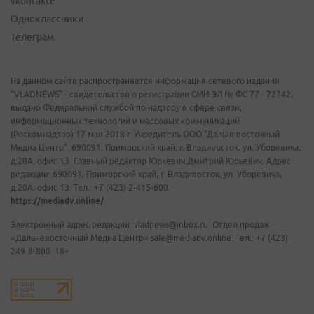
vkontakte
Одноклассники
Телеграм
На данном сайте распространяется информация сетевого издания
"VLADNEWS" - свидетельство о регистрации СМИ ЭЛ № ФС 77 - 72742,
выдано Федеральной службой по надзору в сфере связи,
информационных технологий и массовых коммуникаций
(Роскомнадзор) 17 мая 2018 г. Учредитель ООО "Дальневосточный
Медиа Центр". 690091, Приморский край, г. Владивосток, ул. Уборевича,
д.20А, офис 13. Главный редактор Юркевич Дмитрий Юрьевич. Адрес
редакции: 690091, Приморский край, г. Владивосток, ул. Уборевича,
д.20А, офис 13. Тел.: +7 (423) 2-415-600.
https://mediadv.online/
Электронный адрес редакции: vladnews@inbox.ru. Отдел продаж
«Дальневосточный Медиа Центр» sale@mediadv.online. Тел.: +7 (423)
249-8-800. 18+