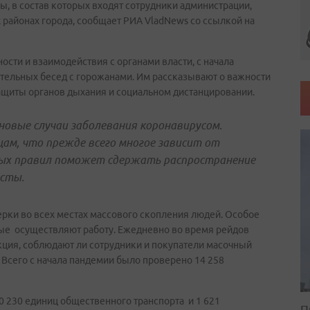
, в состав которых входят сотрудники администрации,
 районах города, сообщает РИА VladNews со ссылкой на
сти и взаимодействия с органами власти, с начала
тельных бесед с горожанами. Им рассказывают о важности
щиты органов дыхания и социальном дистанцировании.
овые случаи заболевания коронавирусом.
м, что прежде всего многое зависит от
ных правил поможет сдержать распространение
исты.
ки во всех местах массового скопления людей. Особое
ые осуществляют работу. Ежедневно во время рейдов
кция, соблюдают ли сотрудники и покупатели масочный
Всего с начала пандемии было проверено 14 258
0 230 единиц общественного транспорта и 1 621
П