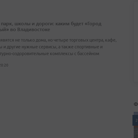
 парк, школы и дороги: каким будет «Город
ый» во Владивостоке
явятся не только дома, но четыре торговых центра, кафе,
ы и другие нужные сервисы, а также спортивные и
турно-оздоровительные комплексы с бассейном
20:20
Ф
2