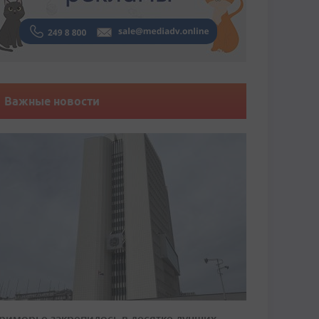
Важные новости
риморье закрепилось в десятке лучших