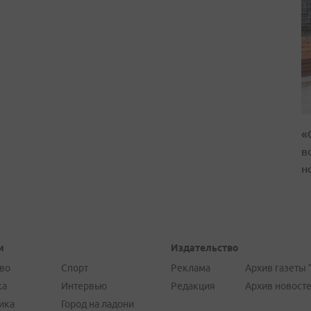
«
в
н
и
Издательство
во
Спорт
Реклама
Архив газеты 
ка
Интервью
Редакция
Архив новост
ика
Город на ладони