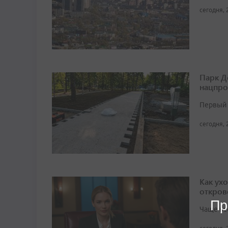
сегодня, 
Парк Д
нацпро
Первый 
сегодня, 
Как ух
откров
Пр
Чаще вс