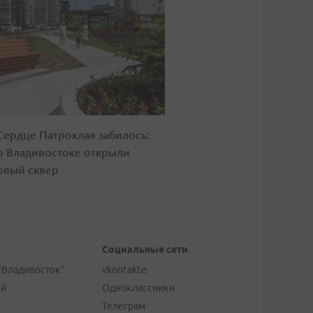
Сердце Патрокла» забилось:
о Владивостоке открыли
овый сквер
Социальные сети
"Владивосток"
vkontakte
ей
Одноклассники
Телеграм