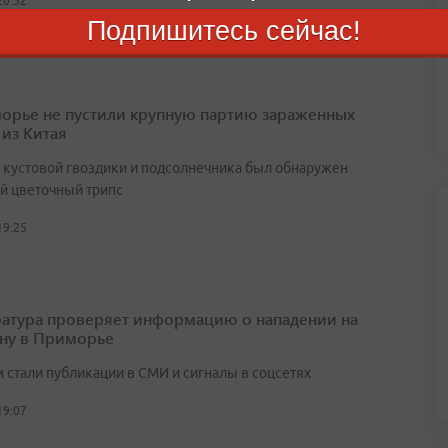
20:32
Подпишитесь сейчас!
орье не пустили крупную партию зараженных
 из Китая
х кустовой гвоздики и подсолнечника был обнаружен
й цветочный трипс
19:25
атура проверяет информацию о нападении на
ну в Приморье
 стали публикации в СМИ и сигналы в соцсетях
19:07