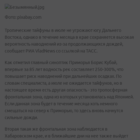
Фото: pixabay.com
Тропические тайфуны в июле не угрожают югу Дальнего
Востока, однако в течение месяца в крае сохраняется высокая
вероятность наводнений из-за продолжающихся дождей,
сообщает РИА VladNews со ссылкой на ТАСС.
Как отметил главный синоптик Приморья Борис Кубай,
впервые за 85 лет водность рек составляет 250-300%, что
повышает риск наводнений при дальнейших осадках. По
словам специалиста, а июле не ожидается тайфунов, но в
настоящее время есть другая опасность - это тропосферная
фронтальная зона, одна из которых установилась над Японией.
Если данная зона будет в течение месяца хоть немного
смещаться на север к Приморью, то здесь вновь начнутся
сильные дожди.
Вторая такая же фронтальная зона наблюдается в
Хабаровском крае, и в ближайшие дни на нее также выйдет