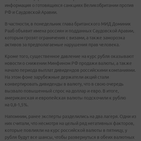
информация о готовящихся санкциях Великобритании против
РФ и Саудовской Аравии.
В частности, в понедельник глава британского МИД Доминик
Рааб объявит имена россиян и подданных Саудовской Аравии,
которым грозят ограничения с визами, а также заморозка
активов за предполагаемые нарушения прав человека.
Кроме того, существенное давление на курс рубля оказывают
новости о снижении Минфином РФ продажи валюты, а также
начало периода выплат дивидендов российскими компаниями.
На этом фоне зарубежные держатели акций стали
конвертировать дивиденды в валюту, что в свою очередь
вызвало повышенный спрос на доллар и евро. В итоге,
американская и европейская валюты подскочили к рублю
на 0,8-1,5%.
Напомним, ранее эксперты разделились на два лагеря. Одни из
них считали, что несмотря на целый ряд негативных факторов,
которые повлияли на курс российской валюты в пятницу, у
рубля будут все шансы, чтобы развернуться в обеих валютных