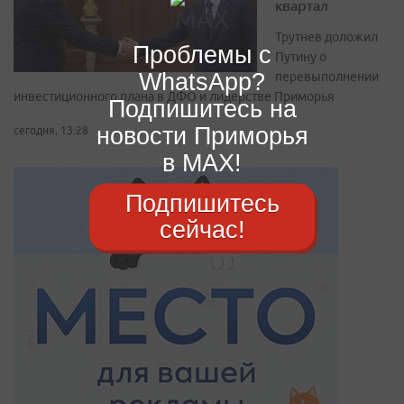
квартал
Трутнев доложил
Проблемы с
Путину о
WhatsApp?
перевыполнении
инвестиционного плана в ДФО и лидерстве Приморья
Подпишитесь на
новости Приморья
сегодня, 13:28
в MAX!
Подпишитесь
сейчас!