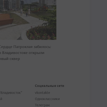
Сердце Патрокла» забилось:
о Владивостоке открыли
овый сквер
Социальные сети
"Владивосток"
vkontakte
ей
Одноклассники
Телеграм