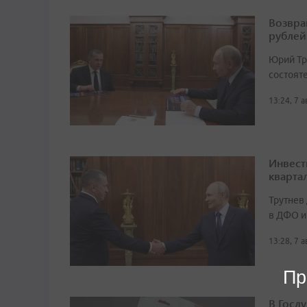
Возвра
рублей
Юрий Тр
состоят
13:24, 7 
Инвест
кварта
Трутнев
в ДФО и
13:28, 7 
Пр
В Госд