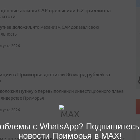
щённые активы САР превысили 6,2 триллиона
: итоги
утнев доложил, что механизм САР доказал свою
ельность
августа 2026
иции в Приморье достигли 86 млрд рублей за
л
 доложил Путину о перевыполнении инвестиционного плана
 лидерстве Приморья
августа 2026
облемы с WhatsApp? Подпишитесь
новости Приморья в MAX!
уме предложили поднять МРОТ до 50 тысяч рублей с