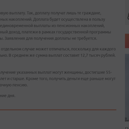
вую выплату. Так, доплату получат лишь те граждане,
ых накоплений. Доплата будет осуществлена в пользу
у единовременной выплаты из пенсионных накоплений,
нный доход, платежи в рамках государственной программы
. Заявления для получения доплаты не требуется.
 отдельном случае может отличаться, поскольку для каждого
но. В среднем же сумма выплат составит 12,7 тысяч рублей.
получение указанных выплат могут женщины, достигшие 55-
 лет и старше. Кроме того, получить деньги еще раньше могут
рочную пенсию.
ние дня.
П