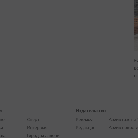
«
в
н
и
Издательство
во
Спорт
Реклама
Архив газеты 
ка
Интервью
Редакция
Архив новост
ика
Город на ладони