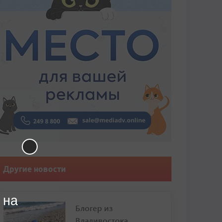
Другие новости
 на
Блогер из
Владивостока