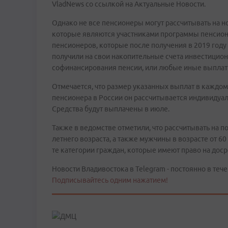
VladNews со ссылкой на Актуальные Новости.
Однако не все пенсионеры могут рассчитывать на но
которые являются участниками программы пенсионн
пенсионеров, которые после получения в 2019 год
получили на свои накопительные счета инвестицио
софинансирования пенсии, или любые иные выплаты
Отмечается, что размер указанных выплат в каждом
пенсионера в России он рассчитывается индивидуаль
Средства будут выплачены в июле.
Также в ведомстве отметили, что рассчитывать на 
летнего возраста, а также мужчины в возрасте от 60
те категории граждан, которые имеют право на дос
Новости Владивостока в Telegram - постоянно в тече
Подписывайтесь одним нажатием!