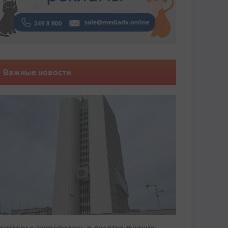
Важные новости
риморье закрепилось в десятке лучших