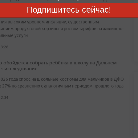
ода
Подпишитесь сейчас!
инициативы объясняют необходимость столь резкого
ния высоким уровнем инфляции, существенным
анием продуктовой корзины и ростом тарифов на жилищно-
льные услуги
13:26
о обойдется собрать ребёнка в школу на Дальнем
е: исследование
2026 года спрос на школьные костюмы для мальчиков в ДФО
а 27% по сравнению с аналогичным периодом прошлого года
12:34