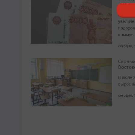
2027 г
Авторы 
увеличе
подорож
коммуна
сегодня, 
Скольк
Восток
В июле 
вырос н
сегодня, 