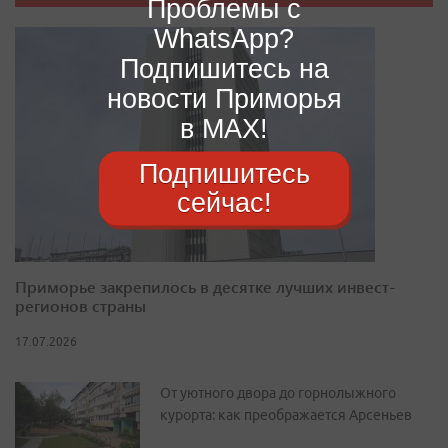
Проблемы с
WhatsApp?
Подпишитесь на
новости Приморья
в MAX!
Подпишитесь
сейчас!
Приморье закрепилось в десятке лучших инвест-
регионов страны
17.07.2026
От уютного двора до горнолыжного
курорта: как преображается Арсеньев