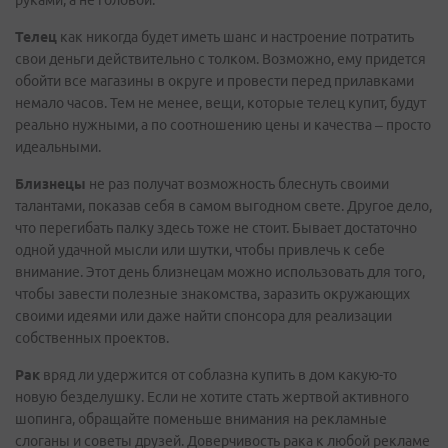
руками, а не головой.
Телец
как никогда будет иметь шанс и настроение потратить
свои деньги действительно с толком. Возможно, ему придется
обойти все магазины в округе и провести перед прилавками
немало часов. Тем не менее, вещи, которые телец купит, будут
реально нужными, а по соотношению цены и качества – просто
идеальными.
Близнецы
не раз получат возможность блеснуть своими
талантами, показав себя в самом выгодном свете. Другое дело,
что перегибать палку здесь тоже не стоит. Бывает достаточно
одной удачной мысли или шутки, чтобы привлечь к себе
внимание. Этот день близнецам можно использовать для того,
чтобы завести полезные знакомства, заразить окружающих
своими идеями или даже найти спонсора для реализации
собственных проектов.
Рак
вряд ли удержится от соблазна купить в дом какую-то
новую безделушку. Если не хотите стать жертвой активного
шопинга, обращайте поменьше внимания на рекламные
слоганы и советы друзей. Доверчивость рака к любой рекламе