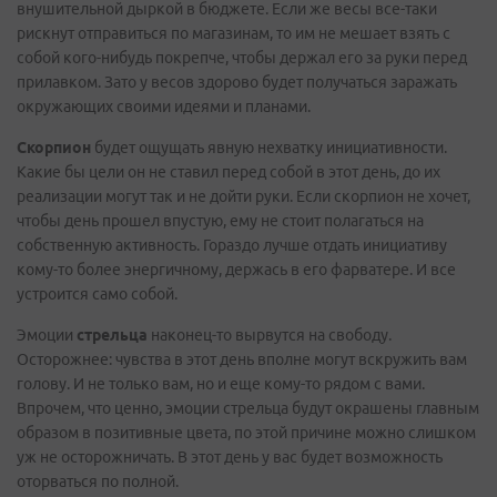
внушительной дыркой в бюджете. Если же весы все-таки
рискнут отправиться по магазинам, то им не мешает взять с
собой кого-нибудь покрепче, чтобы держал его за руки перед
прилавком. Зато у весов здорово будет получаться заражать
окружающих своими идеями и планами.
Скорпион
будет ощущать явную нехватку инициативности.
Какие бы цели он не ставил перед собой в этот день, до их
реализации могут так и не дойти руки. Если скорпион не хочет,
чтобы день прошел впустую, ему не стоит полагаться на
собственную активность. Гораздо лучше отдать инициативу
кому-то более энергичному, держась в его фарватере. И все
устроится само собой.
Эмоции
стрельца
наконец-то вырвутся на свободу.
Осторожнее: чувства в этот день вполне могут вскружить вам
голову. И не только вам, но и еще кому-то рядом с вами.
Впрочем, что ценно, эмоции стрельца будут окрашены главным
образом в позитивные цвета, по этой причине можно слишком
уж не осторожничать. В этот день у вас будет возможность
оторваться по полной.