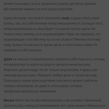
может выходить за все разумные рамки, достигая уровня
абсолютной наивности и истощая кошелек.
Единственное, что может помешать
льву
осуществить свои
планы, так это собственная неорганизованность. Больше того,
неорганизованность льва будет то и дело путать карты не
только ему самому, но и окружающим. Надо ли говорить, что
окружающие спасибо ему за это не скажут? Именно поэтому
льву лучше не влезать в чужие дела, а попытаться навести
порядок в собственных.
Деве
не мешает внимательнее смотреть себе под ноги, потому
что вероятность найти на дороге деньги очень высока.
Впрочем, деньги ждут ее не только под ногами. У девы как
никогда высок шанс обернуть любое дело к своей выгоде.
Пользуясь своим красноречием, она легко может найти не
только союзников, но даже и спонсоров, готовых
профинансировать ее начинания.
Весам
ничто так не противопоказано, как шопинг. Невинный,
казалось бы, поход за покупками в этот день может обернуться