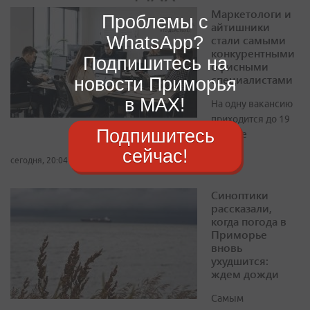
Маркетологи и
Проблемы с
айтишники
WhatsApp?
стали самыми
конкурентными
Подпишитесь на
офисными
специалистами
новости Приморья
в MAX!
На одну вакансию
приходится до 19
Подпишитесь
резюме
сейчас!
сегодня, 20:04
Синоптики
рассказали,
когда погода в
Приморье
вновь
ухудшится:
ждем дожди
Самым