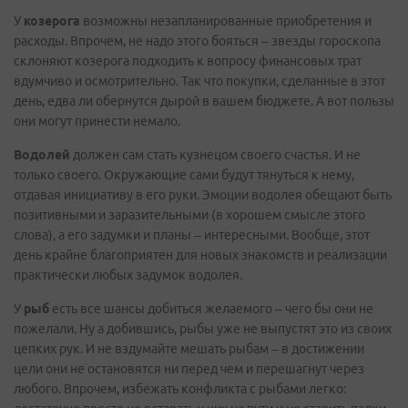
У
козерога
возможны незапланированные приобретения и
расходы. Впрочем, не надо этого бояться – звезды гороскопа
склоняют козерога подходить к вопросу финансовых трат
вдумчиво и осмотрительно. Так что покупки, сделанные в этот
день, едва ли обернутся дырой в вашем бюджете. А вот пользы
они могут принести немало.
Водолей
должен сам стать кузнецом своего счастья. И не
только своего. Окружающие сами будут тянуться к нему,
отдавая инициативу в его руки. Эмоции водолея обещают быть
позитивными и заразительными (в хорошем смысле этого
слова), а его задумки и планы – интересными. Вообще, этот
день крайне благоприятен для новых знакомств и реализации
практически любых задумок водолея.
У
рыб
есть все шансы добиться желаемого – чего бы они не
пожелали. Ну а добившись, рыбы уже не выпустят это из своих
цепких рук. И не вздумайте мешать рыбам – в достижении
цели они не остановятся ни перед чем и перешагнут через
любого. Впрочем, избежать конфликта с рыбами легко: