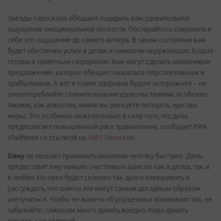
Звезды гороскопа обещают подарить вам удивительное
ощущение эмоциональной легкости. Постарайтесь сохранить в
себе это ощущение до самого вечера. В таком состоянии вам
будет обеспечен успех в делах и симпатии окружающих. Будьте
готовы к приятным сюрпризам. Вам могут сделать заманчивое
предложение, которое обещает оказаться перспективным и
прибыльным. А вот в плане здоровья будьте осторожнее – не
злоупотребляйте сомнительными удовольствиями, особенно
такими, как алкоголь, иначе вы рискуете потерять чувство
меры. Это особенно нежелательно в силу того, что день
предполагает повышенный риск травматизма, сообщает РИА
VladNews со ссылкой на
1001 Гороскоп
.
Овну
не мешает принимать решения чуточку быстрее. День
предоставит ему немало счастливых шансов как в делах, так и
в любви. Но овен будет склонен так долго взвешивать и
рассуждать, что шансы эти могут самым досадным образом
улетучиться. Чтобы не жалеть об упущенных возможностях, не
забывайте: слишком много думать вредно. Надо думать