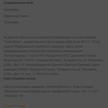
Социальные сети
vkontakte
Одноклассники
Телеграм
На данном сайте распространяется информация сетевого издания
"VLADNEWS" - свидетельство о регистрации СМИ ЭЛ № ФС 77 - 72742,
выдано Федеральной службой по надзору в сфере связи,
информационных технологий и массовых коммуникаций
(Роскомнадзор) 17 мая 2018 г. Учредитель ООО "Дальневосточный
Медиа Центр". 690091, Приморский край, г. Владивосток, ул. Уборевича,
д.20А, офис 13. Главный редактор Юркевич Дмитрий Юрьевич. Адрес
редакции: 690091, Приморский край, г. Владивосток, ул. Уборевича,
д.20А, офис 13. Тел.: +7 (423) 2-415-600.
https://mediadv.online/
Электронный адрес редакции: vladnews@inbox.ru. Отдел продаж
«Дальневосточный Медиа Центр» sale@mediadv.online. Тел.: +7 (423)
249-8-800. 18+