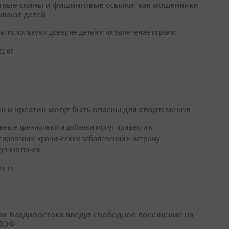
тные скины и фишинговые ссылки: как мошенники
вают детей
ы используют доверие детей и их увлечение играми
22:07
н и креатин могут быть опасны для спортсменов
вные тренировки и добавки могут привести к
сированию хронических заболеваний и острому
ению почек
21:19
ах Владивостока введут свободное посещение на
 ВЭФ