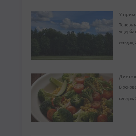
У прим
Теперь 
ущерба 
сегодня, 
Диетоло
В основ
сегодня, 