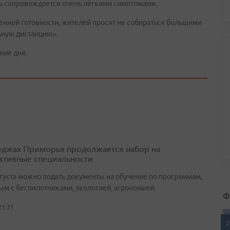
ь сопровождается очень лёгкими симптомами.
нной готовности, жителей просят не собираться большими
ьную дистанцию».
ние дня.
еджах Приморья продолжается набор на
ктивные специальности
вгуста можно подать документы на обучение по программам,
ым с беспилотниками, экологией, агрономией
Ф
21:31
2