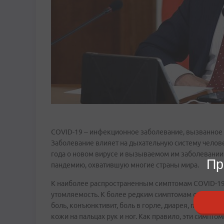
COVID-19 – инфекционное заболевание, вызванное 
Заболевание влияет на дыхательную систему челове
года о новом вирусе и вызываемом им заболевании
Пр
пандемию, охватившую многие страны мира.
К наиболее распространенным симптомам COVID-19 
утомляемость. К более редким симптомам относятся
боль, конъюнктивит, боль в горле, диарея, потеря 
кожи на пальцах рук и ног. Как правило, эти симпт