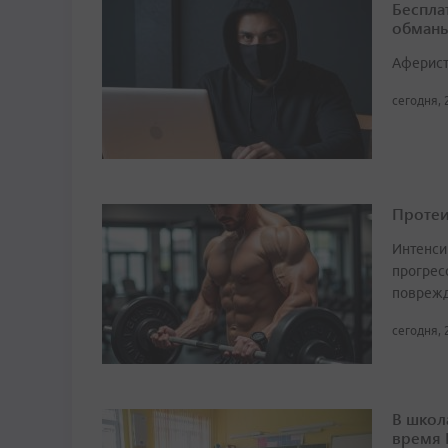
Беспла
обманы
Аферист
сегодня, 
Протеи
Интенси
прогрес
поврежд
сегодня, 
В школ
время