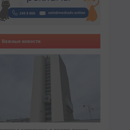
Важные новости
риморье закрепилось в десятке лучших