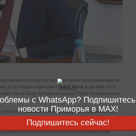
последним из открытых вирусов семейства коронавирусов.
ка. До вспышки инфекции в Ухане, Китай, в декабре 2019
 известно не было. Сегодня вспышка COVID-19 переросла в
облемы с WhatsApp? Подпишитесь
новости Приморья в MAX!
относятся повышение температуры тела, сухой кашель и
 боли в суставах и мышцах, заложенность носа, головная
Подпишитесь сейчас!
вкусовых ощущений или обоняния, сыпь и изменение цвета
омы развиваются постепенно и носят слабо выраженный