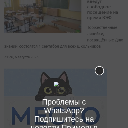
введут
свободное
посещение на
время ВЭФ
Торжественные
линейки,
посвящённые Дню
знаний, состоятся 1 сентября для всех школьников
21:26, 6 августа 2026
Проблемы с
WhatsApp?
Подпишитесь на
новости Приморья