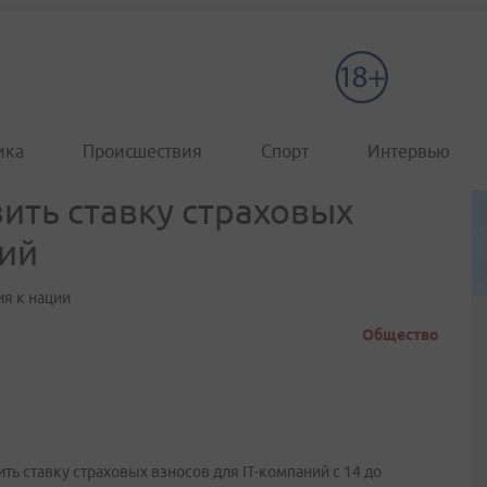
ика
Происшествия
Спорт
Интервью
ить ставку страховых
ний
ия к нации
Общество
ь ставку страховых взносов для IT-компаний с 14 до