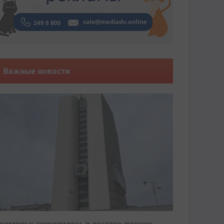
Важные новости
риморье закрепилось в десятке лучших