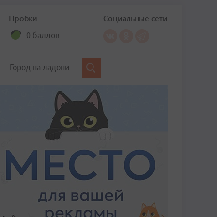
Пробки
Социальные сети
0 баллов
Город на ладони