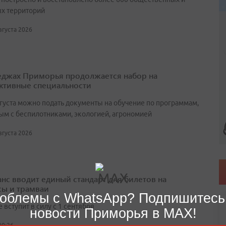
х территорий
августа 2026
еджах Приморья продолжается набор на
ктивные специальности
вгуста можно подать документы на обучение по программам,
ым с беспилотниками, экологией, агрономией
августа 2026
нс вводит единый стандарт для билетов на
сы и трамваи
облемы с WhatsApp? Подпишитесь
вступит в силу с 1 сентября
новости Приморья в MAX!
00:26