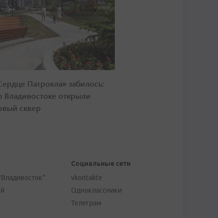
Сердце Патрокла» забилось:
о Владивостоке открыли
овый сквер
Социальные сети
"Владивосток"
vkontakte
ей
Одноклассники
Телеграм