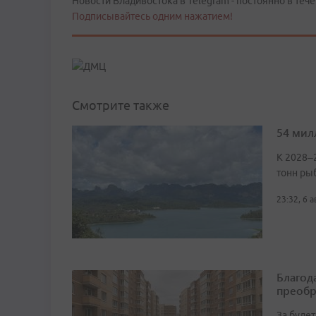
Новости Владивостока в Telegram - постоянно в тече
Подписывайтесь одним нажатием!
Смотрите также
54 мил
К 2028–
тонн ры
23:32, 6 
Благод
преобр
За буде