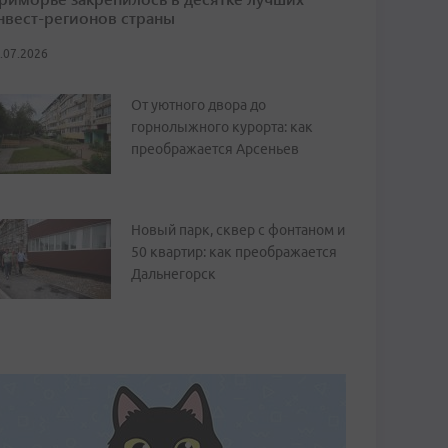
нвест-регионов страны
.07.2026
От уютного двора до
горнолыжного курорта: как
преображается Арсеньев
Новый парк, сквер с фонтаном и
50 квартир: как преображается
Дальнегорск