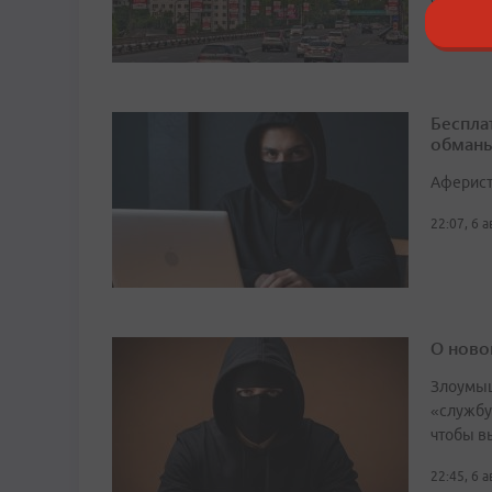
Беспла
обманы
Аферист
22:07, 6 
О ново
Злоумыш
«службу
чтобы в
22:45, 6 