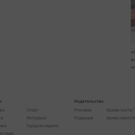
«
в
н
и
Издательство
во
Спорт
Реклама
Архив газеты 
ка
Интервью
Редакция
Архив новост
ика
Город на ладони
ествия