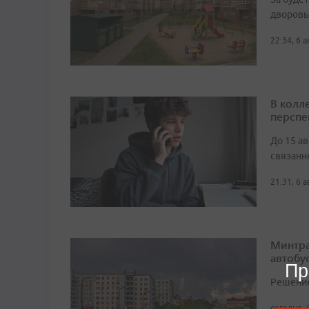
дворовы
22:34, 6 
В колл
перспе
До 15 а
связанн
21:31, 6 
Минтра
автобу
Пр
Решение 
сегодня, 