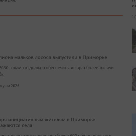
ние дня.
и
17
лиона мальков лосося выпустили в Приморье
2030 годам это должно обеспечить возврат более тысячи
бы
августа 2026
аря инициативным жителям в Приморье
ажаются села
т построено и восстановлено более 600 общественных и