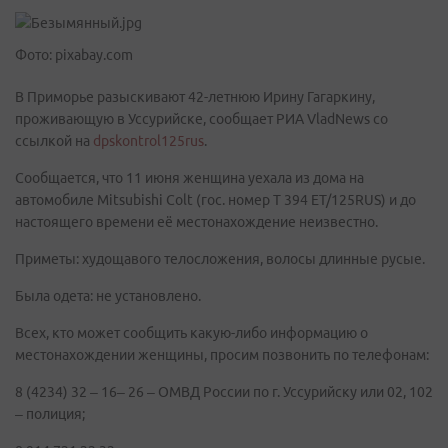
Фото: pixabay.com
В Приморье разыскивают 42-летнюю Ирину Гагаркину,
проживающую в Уссурийске, сообщает РИА VladNews со
ссылкой на
dpskontrol125rus
.
Сообщается, что 11 июня женщина уехала из дома на
автомобиле Mitsubishi Colt (гос. номер Т 394 ЕТ/125RUS) и до
настоящего времени её местонахождение неизвестно.
Приметы: худощавого телосложения, волосы длинные русые.
Была одета: не установлено.
Всех, кто может сообщить какую-либо информацию о
местонахождении женщины, просим позвонить по телефонам:
8 (4234) 32 – 16– 26 – ОМВД России по г. Уссурийску или 02, 102
– полиция;