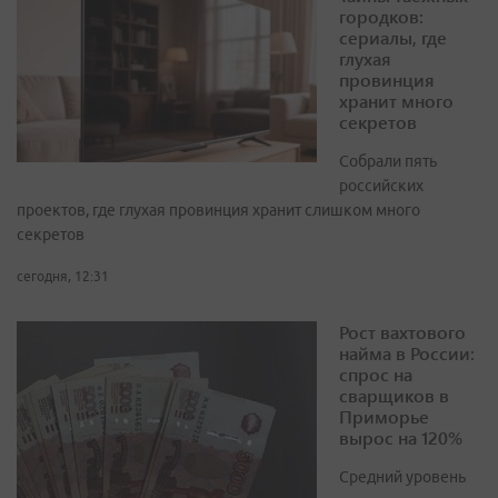
городков:
сериалы, где
глухая
провинция
хранит много
секретов
Собрали пять
российских
проектов, где глухая провинция хранит слишком много
секретов
сегодня, 12:31
Рост вахтового
найма в России:
спрос на
сварщиков в
Приморье
вырос на 120%
Средний уровень