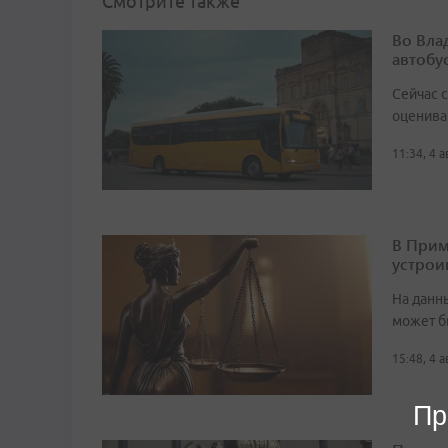
Смотрите также
Во Вла
автобу
Сейчас 
оценива
11:34, 4 
В Прим
устрои
На данн
может б
15:48, 4 
Пр