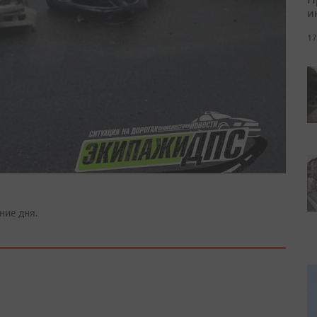
и
17
ние дня.