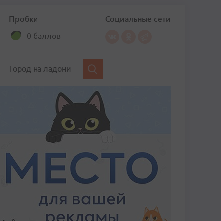
Пробки
Социальные сети
0 баллов
Город на ладони