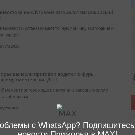
дивостоке на «Луговой» загорелся пассажирский
с
специалисты устанавливают точную причину возгорания и
ют ущерб
августа 2026
орье вынесли приговор водителю фуры,
вшему смертельное ДТП
ый момент приговор еще не вступил в законную силу и
ыть обжалован
августа 2026
облемы с WhatsApp? Подпишитесь
новости Приморья в MAX!