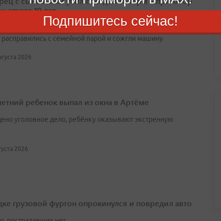
ец с сыновьями убил соседей топорм – приговор
н спустя 10 лет
Подпишитесь сейчас!
оду отец и два сына устроили засаду из‑за спора о проезде,
 расправились с семейной парой и сожгли машину
августа 2026
етний ребенок выпал из окна в Артёме
ено уголовное дело, ребёнку оказывают экстренную
вгуста 2026
дке грузовой фургон опрокинулся и повредил авто
ю, пострадавших нет