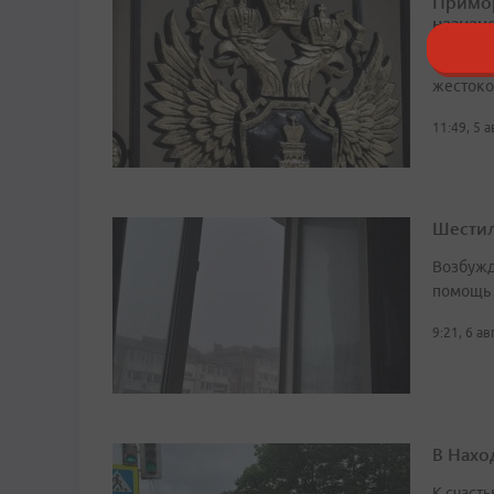
Примор
назначе
В 2016 г
жестоко
11:49, 5 
Шестил
Возбужд
помощь
9:21, 6 а
В Нахо
К счасть