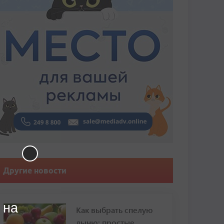
Другие новости
 на
Как выбрать спелую
дыню: простые