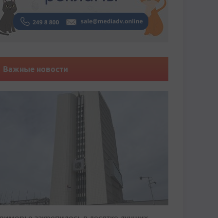
Важные новости
риморье закрепилось в десятке лучших