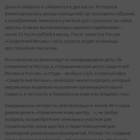
Деньги собирали и собираются в две кассы. Из первой
финансировались аренда помещений, где проходили собрания,
и приобретение земельных участков для строительства залов
царства. А также выплачивалась зарплата старейшинам –
около 25 тысяч рублей в месяц. После запрета в России
«Свидетелей Иеговы» часть средств уходит на помощь
арестованным сектантам.
Из второй кассы деньги идут на международное дело. Их
отправляют в Москву, в «Управленческий центр свидетелей
Иеговы в России», а оттуда – якобы в США, в главный офис
«Свидетелей Иеговы», на возврат некоего кредита, который
американцы выделяли на развитие организации в нашей
стране и, в частности, в Приморском крае и во Владивостоке.
Американские иеговисты действительно в начале 90-х годов
давали деньги «Управленческому центру…», не требуя
возврата, на приобретение земельных участков для
строительства залов царства, а также помещений для
проведения религиозных мероприятий. Потому что создание
секты иеговистов в России – это их сверхзадача, это их цель.