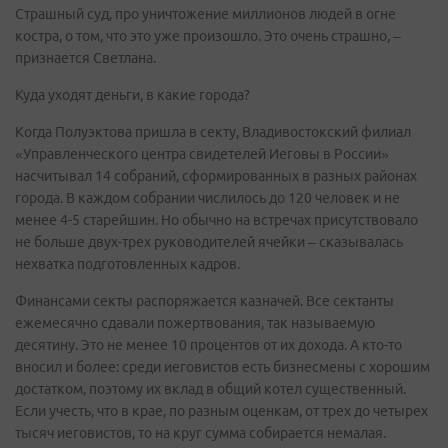
Страшный суд, про уничтожение миллионов людей в огне
костра, о том, что это уже произошло. Это очень страшно, –
признается Светлана.
Куда уходят деньги, в какие города?
Когда Полуэктова пришла в секту, Владивостокский филиал
«Управленческого центра свидетелей Иеговы в России»
насчитывал 14 собраний, сформированных в разных районах
города. В каждом собрании числилось до 120 человек и не
менее 4-5 старейшин. Но обычно на встречах присутствовало
не больше двух-трех руководителей ячейки – сказывалась
нехватка подготовленных кадров.
Финансами секты распоряжается казначей. Все сектанты
ежемесячно сдавали пожертвования, так называемую
десятину. Это не менее 10 процентов от их дохода. А кто-то
вносил и более: среди иеговистов есть бизнесмены с хорошим
достатком, поэтому их вклад в общий котел существенный.
Если учесть, что в крае, по разным оценкам, от трех до четырех
тысяч иеговистов, то на круг сумма собирается немалая.