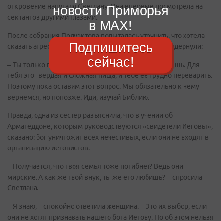
откровение напугало Светлану. Она впервые посмотрела на
новости Приморья
сектантов другими глазами.
в MAX!
После собрания Полуэктова попыталась уточнить, что хотела
Подпишитесь
сказать агрессивно настроенная сектантка? Но ее одернули:
сейчас!
– Ты только пришла к нам и еще ничего не понимаешь. Для
тебя это твердая и сложная пища, и тебе ее трудно переварить.
Поэтому пока оставим этот вопрос. Мы обязательно к нему
вернемся, но попозже. Иди, изучай Библию.
Правда, одна из сестер разъяснила, что в учении об
Армагеддоне, которым руководствуются «свидетели Иеговы»,
сказано: бог уничтожит всех нечестивых, если они не входят в
организацию иеговистов.
– Получается, что твоя семья тоже погибнет? Ведь они –
мирские. А как же твой внук, ты же его любишь? – спросила
Светлана.
– Я знаю, – спокойно ответила женщина. – Это их выбор, если
они не хотят признавать нашего бога Иегову. Но об этом нельзя