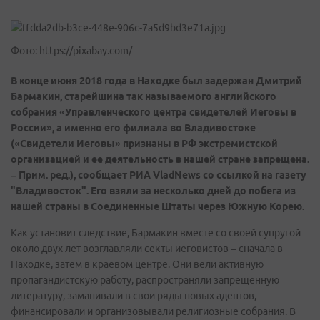
Фото: https://pixabay.com/
В конце июня 2018 года в Находке был задержан Дмитрий
Бармакин, старейшина так называемого английского
собрания «Управленческого центра свидетелей Иеговы в
России», а именно его филиала во Владивостоке
(«Свидетели Иеговы» признаны в РФ экстремистской
организацией и ее деятельность в нашей стране запрещена.
– Прим. ред.), сообщает РИА VladNews со ссылкой на газету
"Владивосток". Его взяли за несколько дней до побега из
нашей страны в Соединенные Штаты через Южную Корею.
Как установит следствие, Бармакин вместе со своей супругой
около двух лет возглавляли секты иеговистов – сначала в
Находке, затем в краевом центре. Они вели активную
пропагандистскую работу, распространяли запрещенную
литературу, заманивали в свои ряды новых адептов,
финансировали и организовывали религиозные собрания. В