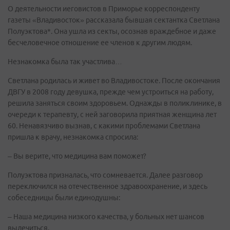
О деятельности иеговистов в Приморье корреспонденту
газеты «Владивосток» рассказала бывшая сектантка Светлана
Полуэктова*. Она ушла из секты, осознав враждебное и даже
бесчеловечное отношение ее членов к другим людям.
Незнакомка была так участлива…
Светлана родилась и живет во Владивостоке. После окончания
ДВГУ в 2008 году девушка, прежде чем устроиться на работу,
решила заняться своим здоровьем. Однажды в поликлинике, в
очереди к терапевту, с ней заговорила приятная женщина лет
60. Ненавязчиво вызнав, с какими проблемами Светлана
пришла к врачу, незнакомка спросила:
– Вы верите, что медицина вам поможет?
Полуэктова призналась, что сомневается. Далее разговор
переключился на отечественное здравоохранение, и здесь
собеседницы были единодушны:
– Наша медицина низкого качества, у больных нет шансов
вылечиться.