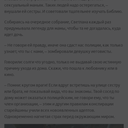
сексуальный маньяк. Таких людей надо остерегаться, –
внушали ей сестры. И советовали тщательнее изучать Библию.
Собираясь на очередное собрание, Светлана каждый раз
придумывала легенду для мамы, чтобы та не догадалась, куда
идет дочь.
– Не говори ей правду, иначе она сдаст нас полиции, как только
узнает, что ты с нами, – зомбировали девушку иеговисты.
Говорили: солги что угодно, только не выдавай свою истинную
причину ухода из дома. Скажи, что пошла к любовнику или в
кино.
– Помни: кругом враги! Если вдруг встретишь на улице сестру
или брата, не показывай вида, что вы знакомы. Твой сосед по
дому может оказаться полицейским, не говори ему, что ты
член организации, – этим и другим правилам конспирации
старейшины учили всех новоявленных адептов.
Одновременно нагнетая страх перед окружающим миром.