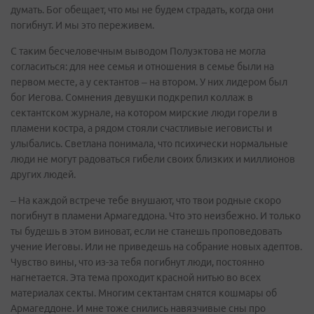
думать. Бог обещает, что мы не будем страдать, когда они
погибнут. И мы это переживем.
С таким бесчеловечным выводом Полуэктова не могла
согласиться: для нее семья и отношения в семье были на
первом месте, а у сектантов – на втором. У них лидером был
бог Иегова. Сомнения девушки подкрепил коллаж в
сектантском журнале, на котором мирские люди горели в
пламени костра, а рядом стояли счастливые иеговисты и
улыбались. Светлана понимала, что психически нормальные
люди не могут радоваться гибели своих близких и миллионов
других людей.
– На каждой встрече тебе внушают, что твои родные скоро
погибнут в пламени Армагеддона. Что это неизбежно. И только
ты будешь в этом виноват, если не станешь проповедовать
учение Иеговы. Или не приведешь на собрание новых адептов.
Чувство вины, что из-за тебя погибнут люди, постоянно
нагнетается. Эта тема проходит красной нитью во всех
материалах секты. Многим сектантам снятся кошмары об
Армагеддоне. И мне тоже снились навязчивые сны про