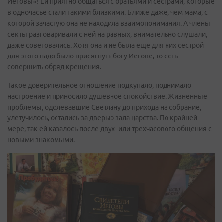
Иеговы»! Ей приятно общаться с братьями и сестрами, которые
в одночасье стали такими близкими. Ближе даже, чем мама, с
которой зачастую она не находила взаимопонимания. А члены
секты разговаривали с ней на равных, внимательно слушали,
даже советовались. Хотя она и не была еще для них сестрой –
для этого надо было присягнуть богу Иегове, то есть
совершить обряд крещения.
Такое доверительное отношение подкупало, поднимало
настроение и приносило душевное спокойствие. Жизненные
проблемы, одолевавшие Светлану до прихода на собрание,
улетучилось, остались за дверью зала царства. По крайней
мере, так ей казалось после двух- или трехчасового общения с
новыми знакомыми.