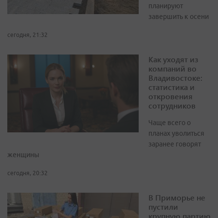
планируют
завершить к осени
сегодня, 21:32
Как уходят из
компаний во
Владивостоке:
статистика и
откровения
сотрудников
Чаще всего о
планах уволиться
заранее говорят
женщины
сегодня, 20:32
В Приморье не
пустили
крупную партию