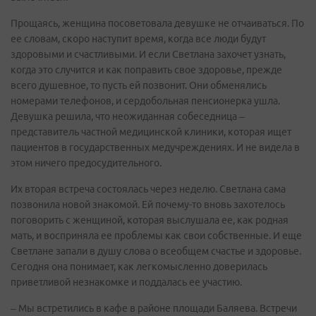
Прощаясь, женщина посоветовала девушке не отчаиваться. По
ее словам, скоро наступит время, когда все люди будут
здоровыми и счастливыми. И если Светлана захочет узнать,
когда это случится и как поправить свое здоровье, прежде
всего душевное, то пусть ей позвонит. Они обменялись
номерами телефонов, и сердобольная пенсионерка ушла.
Девушка решила, что неожиданная собеседница –
представитель частной медицинской клиники, которая ищет
пациентов в государственных медучреждениях. И не видела в
этом ничего предосудительного.
Их вторая встреча состоялась через неделю. Светлана сама
позвонила новой знакомой. Ей почему-то вновь захотелось
поговорить с женщиной, которая выслушала ее, как родная
мать, и восприняла ее проблемы как свои собственные. И еще
Светлане запали в душу слова о всеобщем счастье и здоровье.
Сегодня она понимает, как легкомысленно доверилась
приветливой незнакомке и поддалась ее участию.
– Мы встретились в кафе в районе площади Баляева. Встречи