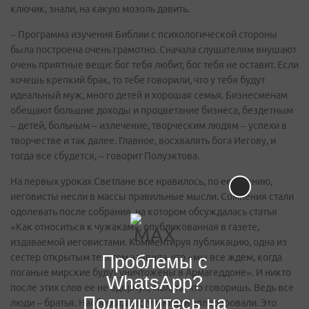
ключик, знали, на какую мозоль давить.
– Программа изучения Библии с психологической стороны
была построена очень грамотно. Сначала слушателям внушают
очень приятные вещи: бог тебя любит, бог тебя не оставит. Если
хочешь крепкий брак, то тебе говорили, что у тебя будут
идеальный муж, много детей и хорошая семья. Бизнесменам
обещают большие доходы и процветание бизнеса, бездетным
– детей, больным – излечение, творческим людям – успехи в
творчестве и так далее. Главное, восхвалять бога Иегову, и
тогда все сбудется, – говорит Полуэктова.
На первых уроках Светлане все нравилось, по ее мнению,
иеговисты несли в массы правильные мысли. Сомнения стали
одолевать после собрания, на котором обсуждалась статья
«Как относиться к чужакам», опубликованная в газете,
издаваемой иеговистами. Комментируя публикацию, одна из
Проблемы с
сестер открытым текстом заявила, что «мы все ждем, когда
поганые мирские будут уничтожены в Армагеддоне». И никто
WhatsApp?
после этих слов ее не одернул, мол, ты что говоришь. Ведь все
Подпишитесь на
люди – братья. Наоборот, выступающей аплодировали. Это