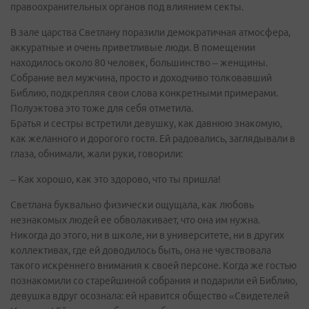
правоохранительных органов под влиянием секты.
В зале царства Светлану поразили демократичная атмосфера,
аккуратные и очень приветливые люди. В помещении
находилось около 80 человек, большинство – женщины.
Собрание вел мужчина, просто и доходчиво толковавший
Библию, подкрепляя свои слова конкретными примерами.
Полуэктова это тоже для себя отметила.
Братья и сестры встретили девушку, как давнюю знакомую,
как желанного и дорогого гостя. Ей радовались, заглядывали в
глаза, обнимали, жали руки, говорили:
– Как хорошо, как это здорово, что ты пришла!
Светлана буквально физически ощущала, как любовь
незнакомых людей ее обволакивает, что она им нужна.
Никогда до этого, ни в школе, ни в университете, ни в других
коллективах, где ей доводилось быть, она не чувствовала
такого искреннего внимания к своей персоне. Когда же гостью
познакомили со старейшиной собрания и подарили ей Библию,
девушка вдруг осознала: ей нравится общество «Свидетелей