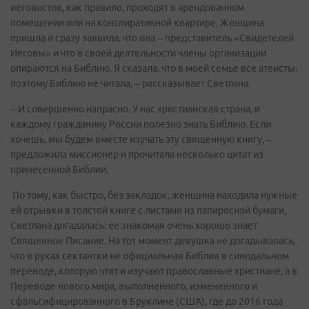
иеговистов, как правило, проходят в арендованном
помещении или на конспиративной квартире. Женщина
пришла и сразу заявила, что она – представитель «Свидетелей
Иеговы» и что в своей деятельности члены организации
опираются на Библию. Я сказала, что в моей семье все атеисты,
поэтому Библию не читала, – рассказывает Светлана.
– И совершенно напрасно. У нас христианская страна, и
каждому гражданину России полезно знать Библию. Если
хочешь, мы будем вместе изучать эту священную книгу, –
предложила миссионер и прочитала несколько цитат из
принесенной Библии.
По тому, как быстро, без закладок, женщина находила нужные
ей отрывки в толстой книге с листами из папиросной бумаги,
Светлана догадалась: ее знакомая очень хорошо знает
Священное Писание. На тот момент девушка не догадывалась,
что в руках сектантки не официальная Библия в синодальном
переводе, которую чтят и изучают православные христиане, а в
Переводе нового мира, выполненного, измененного и
сфальсифицированного в Бруклине (США), где до 2016 года