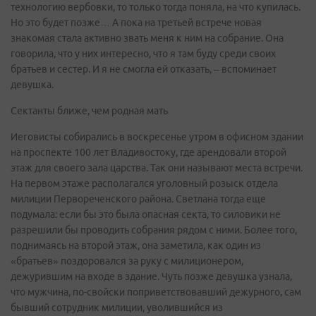
технологию вербовки, то только тогда поняла, на что купилась.
Но это будет позже… А пока на третьей встрече новая
знакомая стала активно звать меня к ним на собрание. Она
говорила, что у них интересно, что я там буду среди своих
братьев и сестер. И я не смогла ей отказать, – вспоминает
девушка.
Сектанты ближе, чем родная мать
Иеговисты собирались в воскресенье утром в офисном здании
на проспекте 100 лет Владивостоку, где арендовали второй
этаж для своего зала царства. Так они называют места встречи.
На первом этаже располагался уголовный розыск отдела
милиции Первореченского района. Светлана тогда еще
подумала: если бы это была опасная секта, то силовики не
разрешили бы проводить собрания рядом с ними. Более того,
поднимаясь на второй этаж, она заметила, как один из
«братьев» поздоровался за руку с милиционером,
дежурившим на входе в здание. Чуть позже девушка узнала,
что мужчина, по-свойски поприветствовавший дежурного, сам
бывший сотрудник милиции, уволившийся из