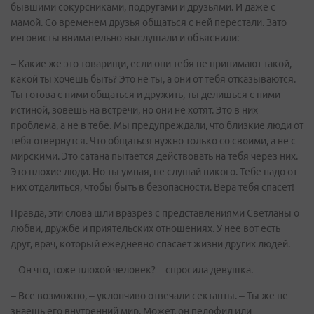
бывшими сокурсниками, подругами и друзьями. И даже с
мамой. Со временем друзья общаться с ней перестали. Зато
иеговисты внимательно выслушали и объяснили:
– Какие же это товарищи, если они тебя не принимают такой,
какой ты хочешь быть? Это не ты, а они от тебя отказываются.
Ты готова с ними общаться и дружить, ты делишься с ними
истиной, зовешь на встречи, но они не хотят. Это в них
проблема, а не в тебе. Мы предупреждали, что близкие люди от
тебя отвернутся. Что общаться нужно только со своими, а не с
мирскими. Это сатана пытается действовать на тебя через них.
Это плохие люди. Но ты умная, не слушай никого. Тебе надо от
них отдалиться, чтобы быть в безопасности. Вера тебя спасет!
Правда, эти слова шли вразрез с представлениями Светланы о
любви, дружбе и приятельских отношениях. У нее вот есть
друг, врач, который ежедневно спасает жизни других людей.
– Он что, тоже плохой человек? – спросила девушка.
– Все возможно, – уклончиво отвечали сектанты. – Ты же не
знаешь его внутренний мир. Может, он педофил или