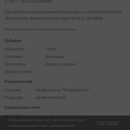
© 1997 - 2026 VLADNEWS
При любом использовании материалов ссылка на vladnews.ru
обязательна. Коммерческий отдел 8 (423) 249-8800
Политика обработки персональных данных
Рубрики
Общество
Спорт
Политика
Интервью
Экономика
Город на ладони
Происшествия
Издательство
Реклама
Архив газеты "Владивосток"
Редакция
Архив новостей
Социальные сети
vkontakte
Просматривая наш сайт, вы соглашаетесь с
СОГЛАСЕН
Одноклассники
использованием нами
cookie-файлов
.