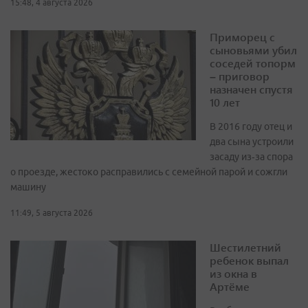
15:48, 4 августа 2026
Приморец с
сыновьями убил
соседей топорм
– приговор
назначен спустя
10 лет
В 2016 году отец и
два сына устроили
засаду из‑за спора
о проезде, жестоко расправились с семейной парой и сожгли
машину
11:49, 5 августа 2026
Шестилетний
ребенок выпал
из окна в
Артёме