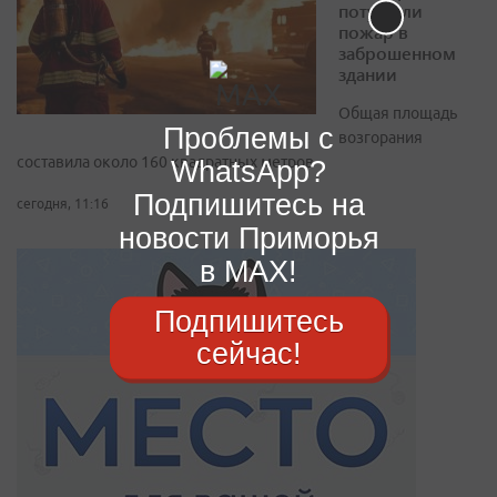
потушили
пожар в
заброшенном
здании
Общая площадь
Проблемы с
возгорания
составила около 160 квадратных метров
WhatsApp?
Подпишитесь на
сегодня, 11:16
новости Приморья
в MAX!
Подпишитесь
сейчас!