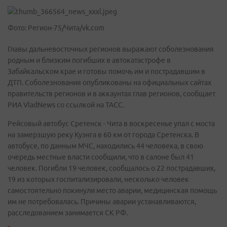
Фото: Регион-75/Чита/vk.com
Главы дальневосточных регионов выражают соболезнования
родным и близким погибших в автокатастрофе в
Забайкальском крае и готовы помочь им и пострадавшим в
ДТП. Соболезнования опубликованы на официальных сайтах
правительств регионов и в аккаунтах глав регионов, сообщает
РИА VladNews со ссылкой на ТАСС.
Рейсовый автобус Сретенск - Чита в воскресенье упал с моста
на замерзшую реку Куэнга в 60 км от города Сретенска. В
автобусе, по данным МЧС, находились 44 человека, в свою
очередь местные власти сообщили, что в салоне был 41
человек. Погибли 19 человек, сообщалось о 22 пострадавших,
19 из которых госпитализировали, несколько человек
самостоятельно покинули место аварии, медицинская помощь
им не потребовалась. Причины аварии устанавливаются,
расследованием занимается СК РФ.