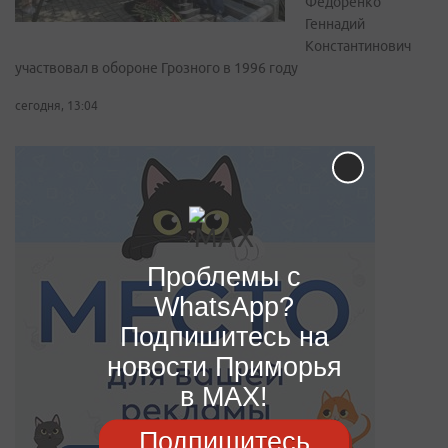
Федоренко
Геннадий
Константинович
участвовал в обороне Грозного в 1996 году
сегодня, 13:04
Проблемы с
WhatsApp?
Подпишитесь на
новости Приморья
в MAX!
Подпишитесь