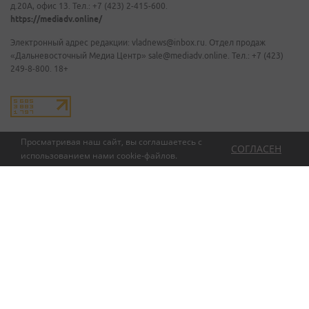
д.20А, офис 13. Тел.: +7 (423) 2-415-600.
https://mediadv.online/
Электронный адрес редакции: vladnews@inbox.ru. Отдел продаж
«Дальневосточный Медиа Центр» sale@mediadv.online. Тел.: +7 (423)
249-8-800. 18+
Просматривая наш сайт, вы соглашаетесь с
СОГЛАСЕН
использованием нами
cookie-файлов
.