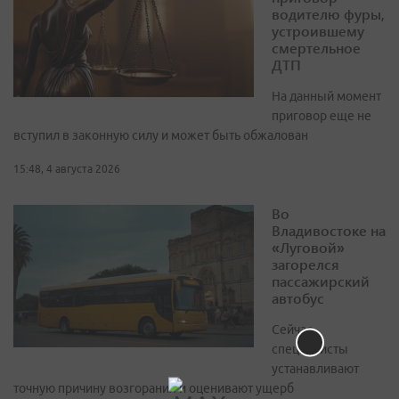
водителю фуры,
устроившему
смертельное
ДТП
На данный момент
приговор еще не
вступил в законную силу и может быть обжалован
15:48, 4 августа 2026
Во
Владивостоке на
«Луговой»
загорелся
пассажирский
автобус
Сейчас
специалисты
устанавливают
точную причину возгорания и оценивают ущерб