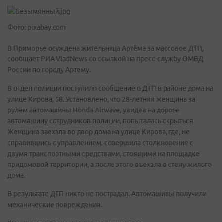
Фото: pixabay.com
В Приморье осуждена жительница Артёма за массовое ДТП,
сообщает РИА VladNews со ссылкой на пресс-службу ОМВД
России по городу Артему.
В отдел полиции поступило сообщение о ДТП в районе дома на
улице Кирова, 68. Установлено, что 28-летняя женщина за
рулем автомашины Honda Airwave, увидев на дороге
автомашину сотрудников полиции, попыталась скрыться.
Женщина заехала во двор дома на улице Кирова, где, не
справившись с управлением, совершила столкновение с
двумя транспортными средствами, стоящими на площадке
придомовой территории, а после этого въехала в стену жилого
дома.
В результате ДТП никто не пострадал. Автомашины получили
механические повреждения.