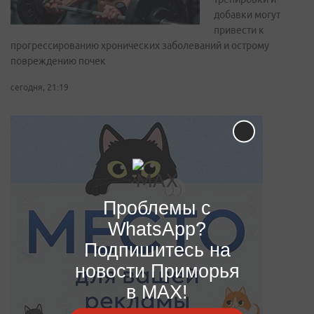
добавки могут
привести к
прогрессированию хронических заболеваний и острому
повреждению почек
сегодня, 21:19
Проблемы с
WhatsApp?
Подпишитесь на
новости Приморья
в MAX!