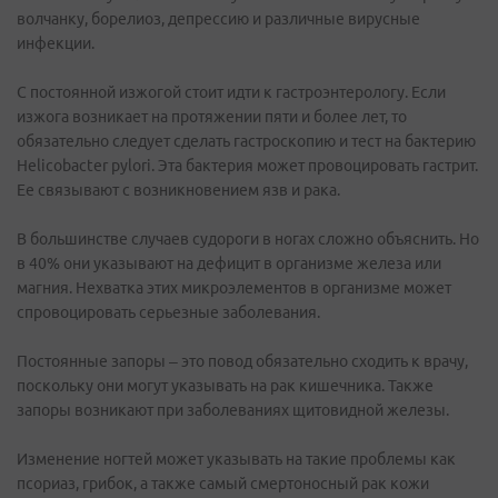
волчанку, борелиоз, депрессию и различные вирусные
инфекции.
С постоянной изжогой стоит идти к гастроэнтерологу. Если
изжога возникает на протяжении пяти и более лет, то
обязательно следует сделать гастроскопию и тест на бактерию
Helicobacter pylori. Эта бактерия может провоцировать гастрит.
Ее связывают с возникновением язв и рака.
В большинстве случаев судороги в ногах сложно объяснить. Но
в 40% они указывают на дефицит в организме железа или
магния. Нехватка этих микроэлементов в организме может
спровоцировать серьезные заболевания.
Постоянные запоры – это повод обязательно сходить к врачу,
поскольку они могут указывать на рак кишечника. Также
запоры возникают при заболеваниях щитовидной железы.
Изменение ногтей может указывать на такие проблемы как
псориаз, грибок, а также самый смертоносный рак кожи