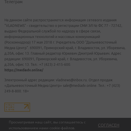
Телеграм
На данном сайте распространяется информация сетевого издания
"VLADNEWS" - свидетельство о регистрации СМИ ЭЛ № ФС 77 - 72742,
выдано Федеральной службой по надзору в сфере связи,
информационных технологий и массовых коммуникаций
(Роскомнадзор) 17 мая 2018 г. Учредитель ООО "Дальневосточный
Медиа Центр". 690091, Приморский край, г. Владивосток, ул. Уборевича,
д.20А, офис 13. Главный редактор Юркевич Дмитрий Юрьевич. Адрес
редакции: 690091, Приморский край, г. Владивосток, ул. Уборевича,
д.20А, офис 13. Тел.: +7 (423) 2-415-600.
https://mediadv.online/
Электронный адрес редакции: vladnews@inbox.ru. Отдел продаж
«Дальневосточный Медиа Центр» sale@mediadv.online. Тел.: +7 (423)
249-8-800. 18+
Просматривая наш сайт, вы соглашаетесь с
СОГЛАСЕН
использованием нами
cookie-файлов
.