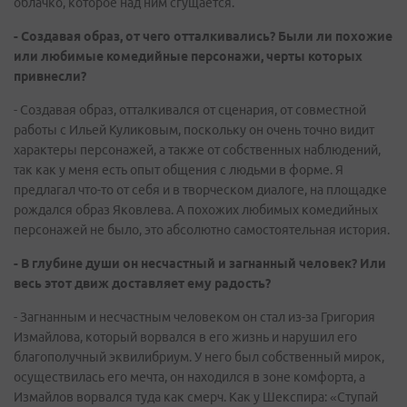
облачко, которое над ним сгущается.
- Создавая образ, от чего отталкивались? Были ли похожие
или любимые комедийные персонажи, черты которых
привнесли?
- Создавая образ, отталкивался от сценария, от совместной
работы с Ильей Куликовым, поскольку он очень точно видит
характеры персонажей, а также от собственных наблюдений,
так как у меня есть опыт общения с людьми в форме. Я
предлагал что-то от себя и в творческом диалоге, на площадке
рождался образ Яковлева. А похожих любимых комедийных
персонажей не было, это абсолютно самостоятельная история.
- В глубине души он несчастный и загнанный человек? Или
весь этот движ доставляет ему радость?
- Загнанным и несчастным человеком он стал из-за Григория
Измайлова, который ворвался в его жизнь и нарушил его
благополучный эквилибриум. У него был собственный мирок,
осуществилась его мечта, он находился в зоне комфорта, а
Измайлов ворвался туда как смерч. Как у Шекспира: «Ступай