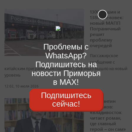
1300 машин и
13800 человек:
новый МАПП
Пограничный
решит
проблему
очередей
Проблемы с
WhatsApp?
Пассажирское
сообщение с
Подпишитесь на
китайским приграничным городом Суйфэньхэ вышло на новый
новости Приморья
уровень
в MAX!
12:02, 10 июля 2026
Подпишитесь
Константин
сейчас!
Шестаков:
«Владивосток
читает роман,
где главный
герой – он сам»