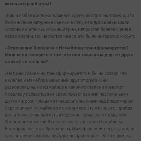
компьютерной игры?
- Как и любая костюмированная сцена, достаточно тяжело. Это
были ночные натурные съемки в лесу в Подмосковье. Были
сложные костюмы, сложный грим, непростая боевая сцена в
первой серии. Но, несмотря на все, это было интересно и круто.
- Отношение Яковлева к Измайлову трансформируется?
Можно ли говорить о том, что они зависимы друг от друга
в какой-то степени?
- Нет, оно совсем не трансформируется. Я бы не сказал, что
Яковлев и Измайлов зависимы друг от друга. Они
разнополярны, но Измайлов в какой-то степени помогает
Яковлеву избавиться от своих тревог своими постоянными
шутками, розыгрышами и издевательствами над Владимиром
Сергеевичем. Измайлов уже понял про эту жизнь все, пройдя
достаточно сложный путь и пережив серьезные страдания.
Отношение к жизни Яковлева очень веселит Измайлова.
Вытворяя все это с Яковлевым, Измайлов ведет его в сторону
просветления, и когда-нибудь оно произойдет. Хотя я думаю,