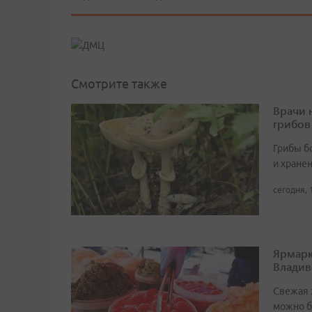
Смотрите также
Врачи 
грибов
Грибы б
и хране
сегодня, 
Ярмарк
Владив
Свежая 
можно б