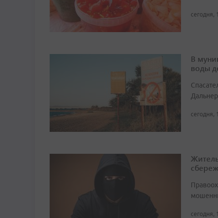
сегодня, 
В муни
воды д
Спасате
Дальнер
сегодня, 
Житель
сбере
Правоох
мошенни
сегодня, 