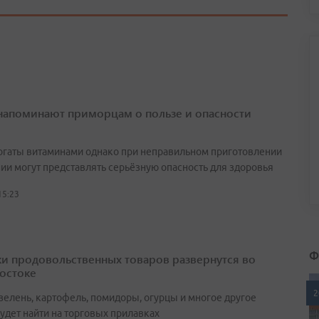
напоминают приморцам о пользе и опасности
огаты витаминами однако при неправильном приготовлении
нии могут представлять серьёзную опасность для здоровья
15:23
Ф
и продовольственных товаров развернутся во
остоке
2
зелень, картофель, помидоры, огурцы и многое другое
удет найти на торговых прилавках