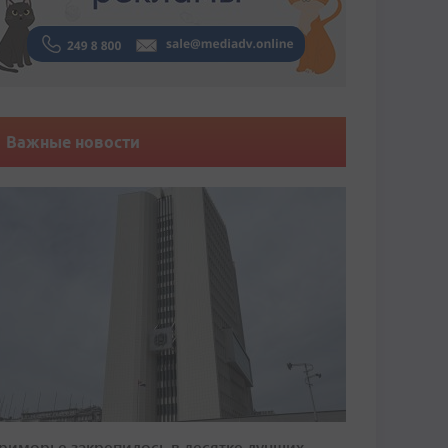
Важные новости
риморье закрепилось в десятке лучших