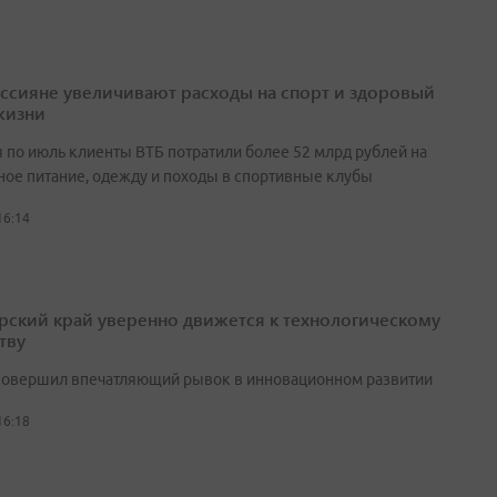
оссияне увеличивают расходы на спорт и здоровый
жизни
я по июль клиенты ВТБ потратили более 52 млрд рублей на
ное питание, одежду и походы в спортивные клубы
16:14
ский край уверенно движется к технологическому
тву
совершил впечатляющий рывок в инновационном развитии
16:18