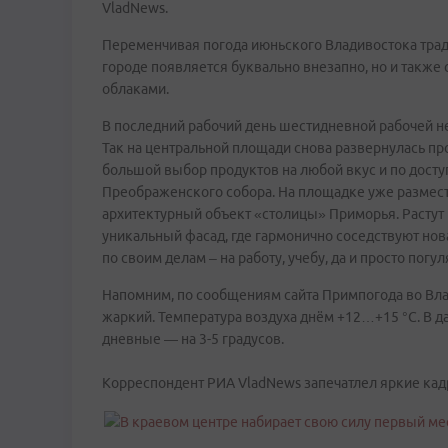
VladNews.
Переменчивая погода июньского Владивостока трад
городе появляется буквально внезапно, но и такж
облаками.
В последний рабочий день шестидневной рабочей не
Так на центральной площади снова развернулась п
большой выбор продуктов на любой вкус и по дост
Преображенского собора. На площадке уже размест
архитектурный объект «столицы» Приморья. Растут
уникальный фасад, где гармонично соседствуют нов
по своим делам – на работу, учебу, да и просто погул
Напомним, по сообщениям сайта Примпогода во Вла
жаркий. Температура воздуха днём +12…+15 °C. В д
дневные — на 3-5 градусов.
Корреспондент РИА VladNews запечатлел яркие кадр