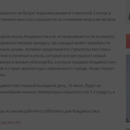
иционно не балует жаркими днями его жителей. Солнце в
е стремительно оно скрывается за гонимыми морским ветром
дели жизнь Владивостока не останавливается ни на минуту.
родовольственная ярмарка, где каждый может приобрести
упным ценам. Активно продолжается строительство Спасо-
или золоченые купола, которые вскоре украсят новый
 вверх и жилые небоскребы, которые придают Владивостоку
ая и старая архитектура современного города. Люди спешат
ять.
дивостоке первый выходной день, 10 июня, будет не
альнейшем ночные температуры повысятся на 1-2 градуса, а
ы из жизни рабочего субботнего дня Владивостока.
П