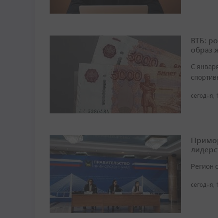
ВТБ: р
образ 
С январ
спортив
сегодня, 
Примор
лидерс
Регион 
сегодня, 