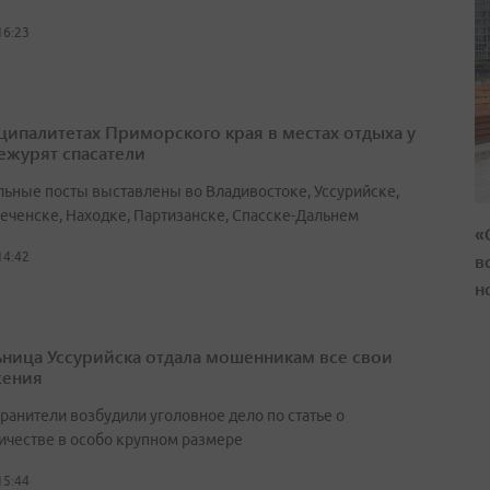
16:23
ципалитетах Приморского края в местах отдыха у
ежурят спасатели
льные посты выставлены во Владивостоке, Уссурийске,
еченске, Находке, Партизанске, Спасске-Дальнем
«
в
14:42
н
ница Уссурийска отдала мошенникам все свои
жения
ранители возбудили уголовное дело по статье о
честве в особо крупном размере
15:44