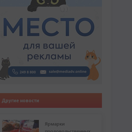
Другие новости
Ярмарки
продовольственных