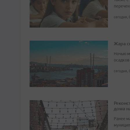
перечен
сегодня, 
Жара с
Ночью м
осадков
сегодня, 
Реконс
дома н
Ранее м
муницип