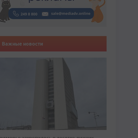
Важные новости
риморье закрепилось в десятке лучших