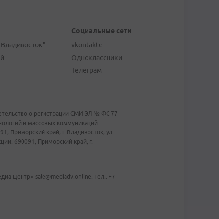
Социальные сети
"Владивосток"
vkontakte
ей
Одноклассники
Телеграм
тельство о регистрации СМИ ЭЛ № ФС 77 -
хнологий и массовых коммуникаций
1, Приморский край, г. Владивосток, ул.
ии: 690091, Приморский край, г.
иа Центр» sale@mediadv.online. Тел.: +7