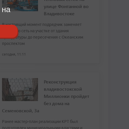
улице Фонтанной во
 на
Владивостоке
В настоящий момент подрядчик заменяет
тепловую сеть на участке от здания
прокуратуры до пересечения с Океанским
проспектом
сегодня, 11:11
Реконструкция
владивостокской
Миллионки пройдет
без дома на
Семеновской, 3а
Ранее мастер-план реализации КРТ был
подготовлен муниципальными властями и