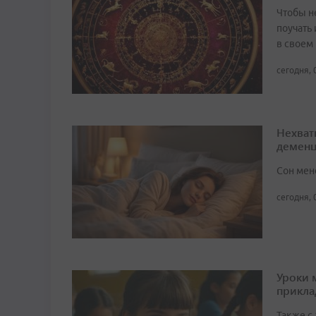
Чтобы не
поучать 
в своем
сегодня, 
Нехват
демен
Сон мен
сегодня, 
Уроки 
прикл
Также с