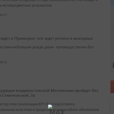
ь метапредметных результатов
06:21
падет в Приморье: что ждет регион в выходные
естами небольшие дожди, днем - преимущественно без
08:33
трукция владивостокской Миллионки пройдет без
а Семеновской, 3а
астер-план реализации КРТ был подготовлен
альными властями и предполагал масштабное обновление