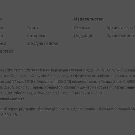
и
Издательство
во
Спорт
Реклама
Архив газеты 
ка
Интервью
Редакция
Архив новост
ика
Город на ладони
ествия
м сайте распространяется информация сетевого издания "VLADNEWS" - свиде
ыдано Федеральной службой по надзору в сфере связи, информационных те
адзор) 17 мая 2018 г. Учредитель ООО "Дальневосточный Медиа Центр". 69009
а, д.20А, офис 13. Главный редактор Юркевич Дмитрий Юрьевич. Адрес редакц
ок, ул. Уборевича, д.20А, офис 13. Тел.: +7 (423) 2-415-600.
ediadv.online/
ный адрес редакции: vladnews@inbox.ru. Отдел продаж «Дальневосточный Мед
-8-800. 18+