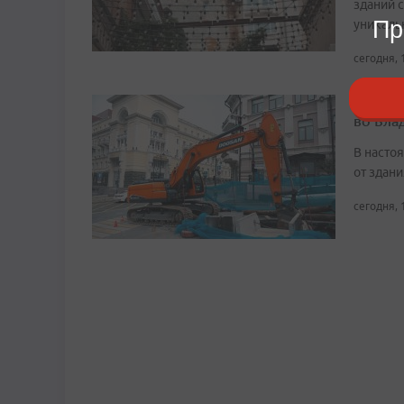
зданий 
Пр
уникаль
сегодня, 
Заверш
во Вла
В насто
от здан
сегодня, 