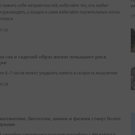
и
 нажить себе неприятностей, избегайте тех, кто любит
и руководить, а заодно и сами избегайте поучительных ноток
17
 голосе
07:32
ка сна и сидячий образ жизни повышают риск
ции
ее 6–7 часов может ухудшить память и скорость мышления
05:28
математики, биологии, химии и физики станут более
адными
 1 сентября следующего года навыки работы с ИИ войдут в