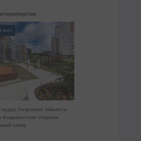
оторепортаж
0 фото
Сердце Патрокла» забилось:
о Владивостоке открыли
овый сквер