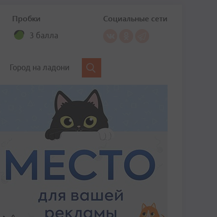
Пробки
Социальные сети
3 балла
Город на ладони