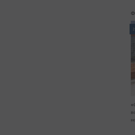
Ф
2
«
в
н