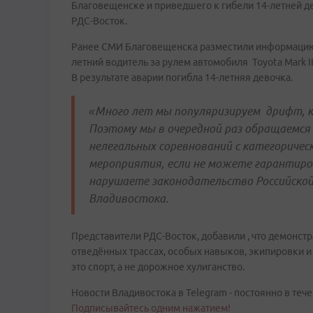
Благовещенске и приведшего к гибели 14-летней д
РДС-Восток.
Ранее СМИ Благовещенска разместили информацию о
летний водитель за рулем автомобиля Toyota Mark I
В результате аварии погибла 14-летняя девочка.
«Много лет мы популяризируем дрифт, как
Поэтому мы в очередной раз обращаемся
нелегальных соревнований с категоричес
мероприятия, если не можете гарантиро
нарушаете законодательство Российской
Владивостока.
Представители РДС-Восток, добавили , что демонст
отведённых трассах, особых навыков, экипировки и
это спорт, а не дорожное хулиганство.
Новости Владивостока в Telegram - постоянно в тече
Подписывайтесь одним нажатием!