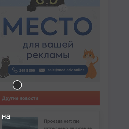
Другие новости
 на
Проезда нет: где
затруднено движение