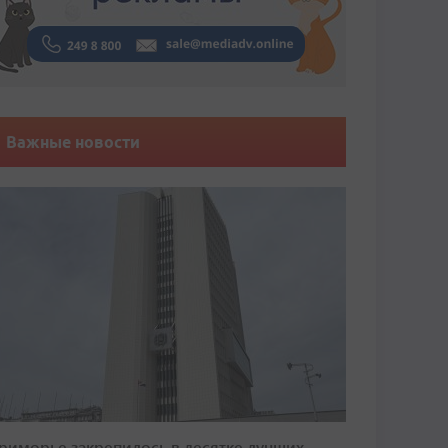
Важные новости
риморье закрепилось в десятке лучших