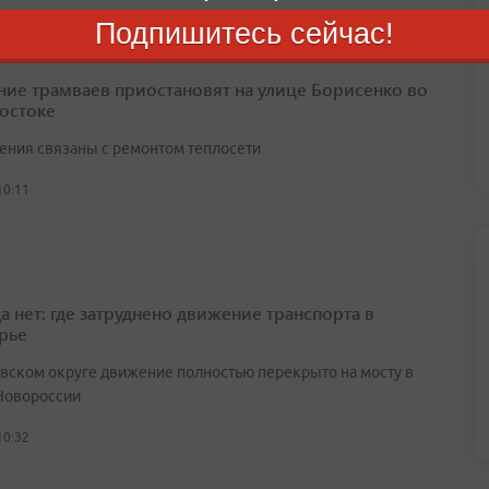
Подпишитесь сейчас!
ие трамваев приостановят на улице Борисенко во
остоке
ения связаны с ремонтом теплосети
10:11
а нет: где затруднено движение транспорта в
рье
вском округе движение полностью перекрыто на мосту в
Новороссии
10:32