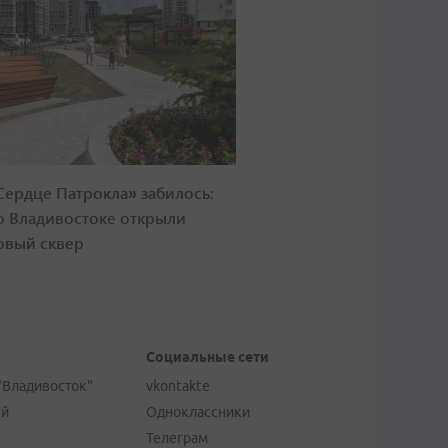
Сердце Патрокла» забилось:
о Владивостоке открыли
овый сквер
Социальные сети
"Владивосток"
vkontakte
ей
Одноклассники
Телеграм