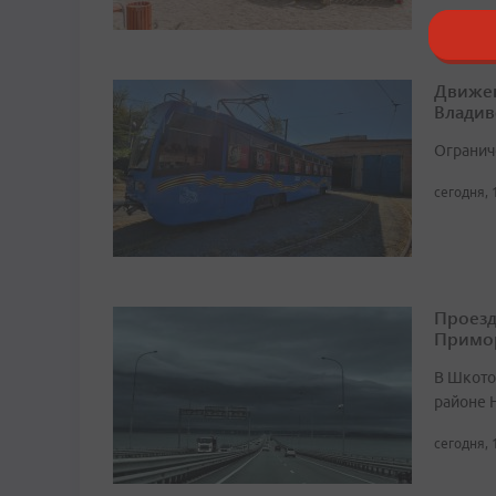
Движен
Владив
Огранич
сегодня, 
Проезд
Примо
В Шкото
районе 
сегодня, 