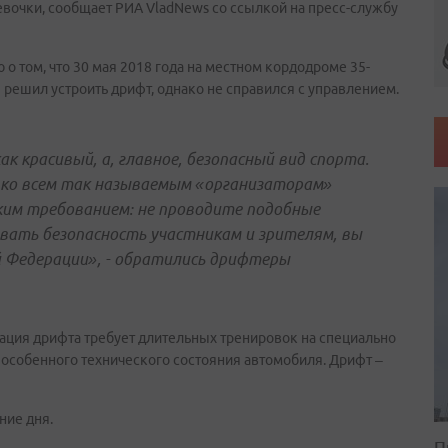
евочки, сообщает РИА VladNews со ссылкой на пресс-службу
 том, что 30 мая 2018 года на местном кордодроме 35-
I решил устроить дрифт, однако не справился с управлением.
 красивый, а, главное, безопасный вид спорта.
 ко всем так называемым «организаторам»
ким требованием: не проводите подобные
вать безопасность участникам и зрителям, вы
 Федерации», - обратились дрифтеры
рация дрифта требует длительных тренировок на специально
 особенного технического состояния автомобиля. Дрифт –
ние дня.
П