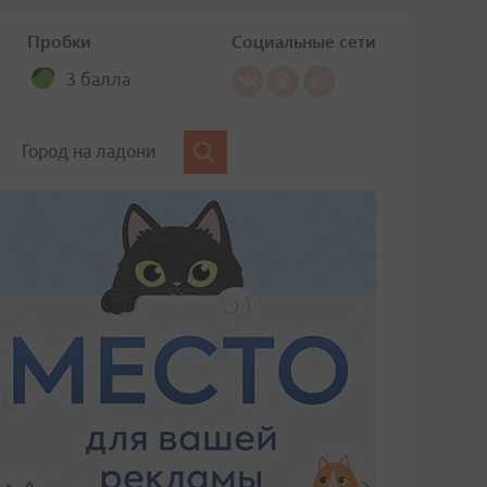
Пробки
Социальные сети
3 балла
Город на ладони