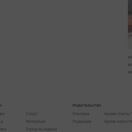
«
в
н
и
Издательство
во
Спорт
Реклама
Архив газеты 
ка
Интервью
Редакция
Архив новост
ика
Город на ладони