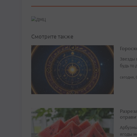
Смотрите также
Гороско
Звезды 
будь то 
сегодня, 
Разрез
отрави
Арбузны
ягоды м