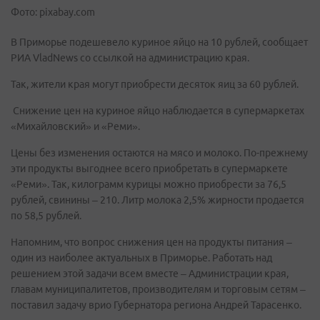
Фото: pixabay.com
В Приморье подешевело куриное яйцо на 10 рублей, сообщает
РИА VladNews со ссылкой на администрацию края.
Так, жители края могут приобрести десяток яиц за 60 рублей.
Снижение цен на куриное яйцо наблюдается в супермаркетах
«Михайловский» и «Реми».
Цены без изменения остаются на мясо и молоко. По-прежнему
эти продукты выгоднее всего приобретать в супермаркете
«Реми». Так, килограмм курицы можно приобрести за 76,5
рублей, свинины – 210. Литр молока 2,5% жирности продается
по 58,5 рублей.
Напомним, что вопрос снижения цен на продукты питания –
один из наиболее актуальных в Приморье. Работать над
решением этой задачи всем вместе – Администрации края,
главам муниципалитетов, производителям и торговым сетям –
поставил задачу врио Губернатора региона Андрей Тарасенко.