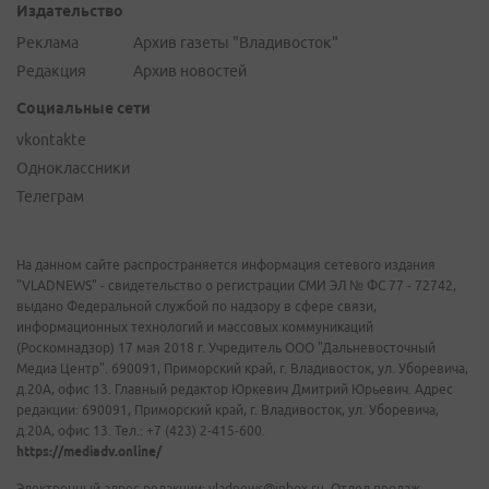
Издательство
Реклама
Архив газеты "Владивосток"
Редакция
Архив новостей
Социальные сети
vkontakte
Одноклассники
Телеграм
На данном сайте распространяется информация сетевого издания
"VLADNEWS" - свидетельство о регистрации СМИ ЭЛ № ФС 77 - 72742,
выдано Федеральной службой по надзору в сфере связи,
информационных технологий и массовых коммуникаций
(Роскомнадзор) 17 мая 2018 г. Учредитель ООО "Дальневосточный
Медиа Центр". 690091, Приморский край, г. Владивосток, ул. Уборевича,
д.20А, офис 13. Главный редактор Юркевич Дмитрий Юрьевич. Адрес
редакции: 690091, Приморский край, г. Владивосток, ул. Уборевича,
д.20А, офис 13. Тел.: +7 (423) 2-415-600.
https://mediadv.online/
Электронный адрес редакции: vladnews@inbox.ru. Отдел продаж