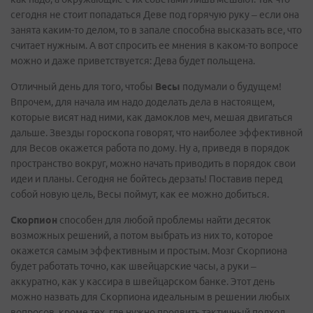
сегодня не стоит попадаться Деве под горячую руку – если она
занята каким-то делом, то в запале способна высказать все, что
считает нужным. А вот спросить ее мнения в каком-то вопросе
можно и даже приветствуется: Дева будет польщена.
Отличный день для того, чтобы
Весы
подумали о будущем!
Впрочем, для начала им надо доделать дела в настоящем,
которые висят над ними, как дамоклов меч, мешая двигаться
дальше. Звезды гороскопа говорят, что наиболее эффективной
для Весов окажется работа по дому. Ну а, приведя в порядок
пространство вокруг, можно начать приводить в порядок свои
идеи и планы. Сегодня не бойтесь дерзать! Поставив перед
собой новую цель, Весы поймут, как ее можно добиться.
Скорпион
способен для любой проблемы найти десяток
возможных решений, а потом выбрать из них то, которое
окажется самым эффективным и простым. Мозг Скорпиона
будет работать точно, как швейцарские часы, а руки –
аккуратно, как у кассира в швейцарском банке. Этот день
можно назвать для Скорпиона идеальным в решении любых
вопросов, кроме тех, где нужно проявить тактичный подход.