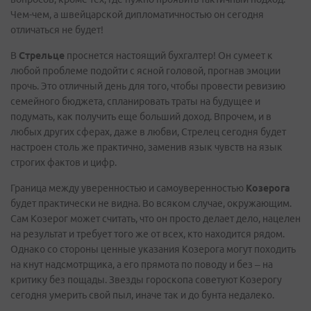
Чем-чем, а швейцарской дипломатичностью он сегодня
отличаться не будет!
В
Стрельце
проснется настоящий бухгалтер! Он сумеет к
любой проблеме подойти с ясной головой, прогнав эмоции
прочь. Это отличный день для того, чтобы провести ревизию
семейного бюджета, спланировать траты на будущее и
подумать, как получить еще больший доход. Впрочем, и в
любых других сферах, даже в любви, Стрелец сегодня будет
настроен столь же практично, заменив язык чувств на язык
строгих фактов и цифр.
Граница между уверенностью и самоуверенностью
Козерога
будет практически не видна. Во всяком случае, окружающим.
Сам Козерог может считать, что он просто делает дело, нацелен
на результат и требует того же от всех, кто находится рядом.
Однако со стороны ценные указания Козерога могут походить
на кнут надсмотрщика, а его прямота по поводу и без – на
критику без пощады. Звезды гороскопа советуют Козерогу
сегодня умерить свой пыл, иначе так и до бунта недалеко.