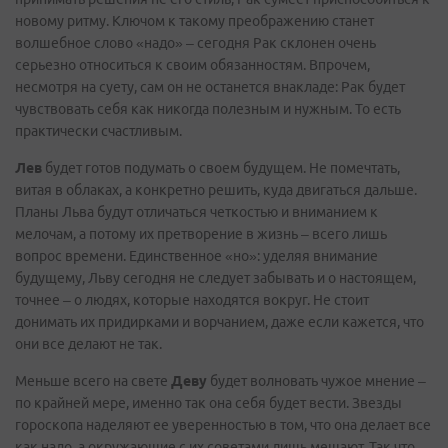
новому ритму. Ключом к такому преображению станет
волшебное слово «надо» – сегодня Рак склонен очень
серьезно относиться к своим обязанностям. Впрочем,
несмотря на суету, сам он не останется внакладе: Рак будет
чувствовать себя как никогда полезным и нужным. То есть
практически счастливым.
Лев
будет готов подумать о своем будущем. Не помечтать,
витая в облаках, а конкретно решить, куда двигаться дальше.
Планы Льва будут отличаться четкостью и вниманием к
мелочам, а потому их претворение в жизнь – всего лишь
вопрос времени. Единственное «но»: уделяя внимание
будущему, Льву сегодня не следует забывать и о настоящем,
точнее – о людях, которые находятся вокруг. Не стоит
донимать их придирками и ворчанием, даже если кажется, что
они все делают не так.
Меньше всего на свете
Деву
будет волновать чужое мнение –
по крайней мере, именно так она себя будет вести. Звезды
гороскопа наделяют ее уверенностью в том, что она делает все
как надо, а окружающие с их советами лишь мешают. Так что