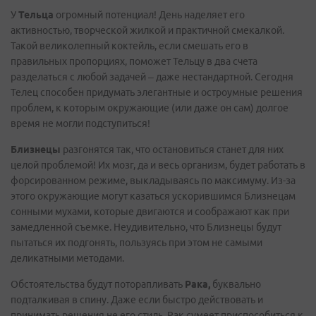
У
Тельца
огромный потенциал! День наделяет его
активностью, творческой жилкой и практичной смекалкой.
Такой великолепный коктейль, если смешать его в
правильных пропорциях, поможет Тельцу в два счета
разделаться с любой задачей – даже нестандартной. Сегодня
Телец способен придумать элегантные и остроумные решения
проблем, к которым окружающие (или даже он сам) долгое
время не могли подступиться!
Близнецы
разгонятся так, что остановиться станет для них
целой проблемой! Их мозг, да и весь организм, будет работать в
форсированном режиме, выкладываясь по максимуму. Из-за
этого окружающие могут казаться ускорившимся Близнецам
сонными мухами, которые двигаются и соображают как при
замедленной съемке. Неудивительно, что Близнецы будут
пытаться их подгонять, пользуясь при этом не самыми
деликатными методами.
Обстоятельства будут поторапливать
Рака,
буквально
подталкивая в спину. Даже если быстро действовать и
принимать решения не его стиль, Рак сумеет приспособиться к