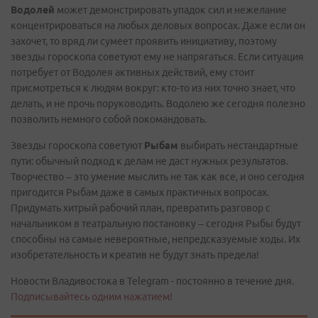
Водолей
может демонстрировать упадок сил и нежелание
концентрироваться на любых деловых вопросах. Даже если он
захочет, то вряд ли сумеет проявить инициативу, поэтому
звезды гороскопа советуют ему не напрягаться. Если ситуация
потребует от Водолея активных действий, ему стоит
присмотреться к людям вокруг: кто-то из них точно знает, что
делать, и не прочь поруководить. Водолею же сегодня полезно
позволить немного собой покомандовать.
Звезды гороскопа советуют
Рыбам
выбирать нестандартные
пути: обычный подход к делам не даст нужных результатов.
Творчество – это умение мыслить не так как все, и оно сегодня
пригодится Рыбам даже в самых практичных вопросах.
Придумать хитрый рабочий план, превратить разговор с
начальником в театральную постановку – сегодня Рыбы будут
способны на самые невероятные, непредсказуемые ходы. Их
изобретательность и креатив не будут знать предела!
Новости Владивостока в Telegram - постоянно в течение дня.
Подписывайтесь одним нажатием!