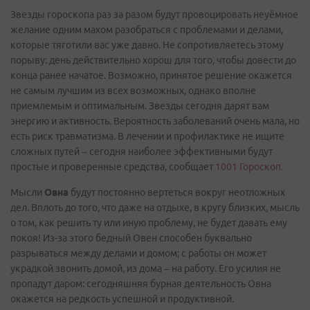
Звезды гороскопа раз за разом будут провоцировать неуёмное
желание одним махом разобраться с проблемами и делами,
которые тяготили вас уже давно. Не сопротивляетесь этому
порыву: день действительно хорош для того, чтобы довести до
конца ранее начатое. Возможно, принятое решение окажется
не самым лучшим из всех возможных, однако вполне
приемлемым и оптимальным. Звезды сегодня дарят вам
энергию и активность. Вероятность заболеваний очень мала, но
есть риск травматизма. В лечении и профилактике не ищите
сложных путей – сегодня наиболее эффективными будут
простые и проверенные средства, сообщает
1001 Гороскоп.
Мысли
Овна
будут постоянно вертеться вокруг неотложных
дел. Вплоть до того, что даже на отдыхе, в кругу близких, мысль
о том, как решить ту или иную проблему, не будет давать ему
покоя! Из-за этого бедный Овен способен буквально
разрываться между делами и домом; с работы он может
украдкой звонить домой, из дома – на работу. Его усилия не
пропадут даром: сегодняшняя бурная деятельность Овна
окажется на редкость успешной и продуктивной.