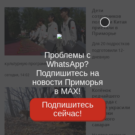
Дети
сотрудников
полиции Китая
приехали в
Приморье
Для 20 подростков
подготовили 12-
Проблемы с
дневную
WhatsApp?
культурную программу
Подпишитесь на
сегодня, 14:02
новости Приморья
в MAX!
Котёнок
редчайшего
леопарда с
Подпишитесь
мамой украсили
сейчас!
упаковки
«Русского
сахара»