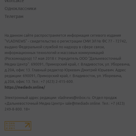
vkontakte
Одноклассники
Телеграм
На данном сайте распространяется информация сетевого издания
"VLADNEWS" - свидетельство о регистрации СМИ ЭЛ № ФС 77 - 72742,
выдано Федеральной службой по надзору в сфере связи,
информационных технологий и массовых коммуникаций
(Роскомнадзор) 17 мая 2018 г. Учредитель ООО "Дальневосточный
Медиа Центр". 690091, Приморский край, г. Владивосток, ул. Уборевича,
д.20А, офис 13. Главный редактор Юркевич Дмитрий Юрьевич. Адрес
редакции: 690091, Приморский край, г. Владивосток, ул. Уборевича,
д.20А, офис 13. Тел.: +7 (423) 2-415-600.
https://mediadv.online/
Электронный адрес редакции: vladnews@inbox.ru. Отдел продаж
«Дальневосточный Медиа Центр» sale@mediadv.online. Тел.: +7 (423)
249-8-800. 18+