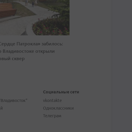
Сердце Патрокла» забилось:
о Владивостоке открыли
овый сквер
Социальные сети
"Владивосток"
vkontakte
ей
Одноклассники
Телеграм