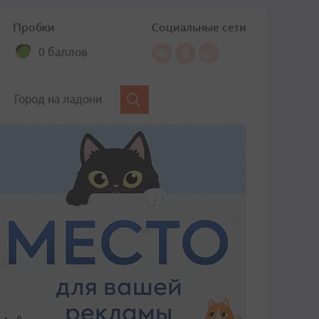
Пробки
Социальные сети
0 баллов
Город на ладони