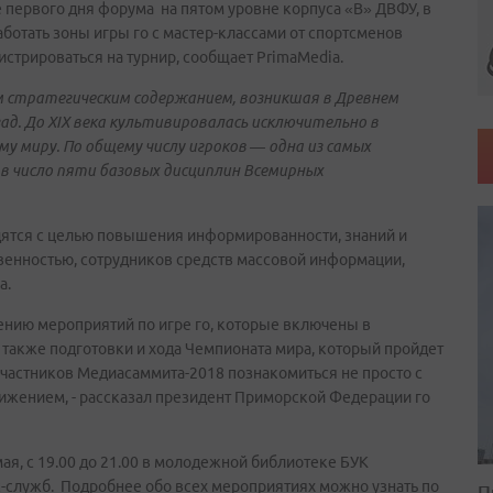
ие первого дня форума на пятом уровне корпуса «B» ДВФУ, в
ботать зоны игры го с мастер-классами от спортсменов
истрироваться на турнир, сообщает PrimaMedia.
ким стратегическим содержанием, возникшая в Древнем
зад. До XIX века культивировалась исключительно в
му миру. По общему числу игроков — одна из самых
в число пяти базовых дисциплин Всемирных
дятся с целью повышения информированности, знаний и
твенностью, сотрудников средств массовой информации,
а.
ению мероприятий по игре го, которые включены в
 также подготовки и хода Чемпионата мира, который пройдет
участников Медиасаммита-2018 познакомиться не просто с
вижением, - рассказал президент Приморской Федерации го
мая, с 19.00 до 21.00 в молодежной библиотеке БУК
с-служб. Подробнее обо всех мероприятиях можно узнать по
П