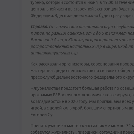
турнир, который состоится 6 июня в 19.00. В течен
центральной части выставочной экспозиции будет ра
Федерации. Здесь же днем можно будет сразу зарег
Справка:
Го - логическая настольная игра с глубо
Китае, по разным оценкам, от 2 до 5 тысяч лет на
Восточной Азии, в XX веке распространилась по все
распространённых настольных игр в мире. Входит 
интеллектуальных игр
.
Как рассказали организаторы, соревнования прово
мастерства среди специалистов по связям с общес
пресс-служб Дальневосточного федерального округ
- Журналистам предстоит большая работа по освещ
программу IV Восточного экономического форума, а
во Владивостоке в 2020 году. Мы приглашаем всех 
игрой, а с целой культурой, большим спортивным д
Евгений Сус.
Принять участие в мастер-классах также можно: 31 
соберутся журналисты, пиарщики, сотрудники прес