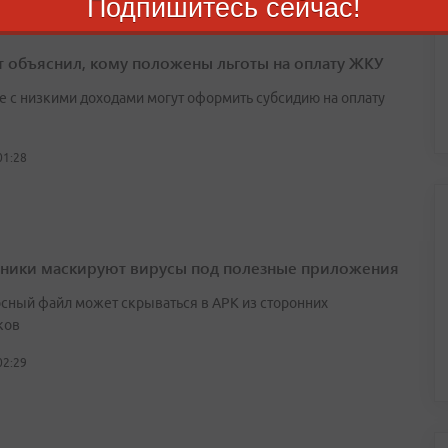
Подпишитесь сейчас!
т объяснил, кому положены льготы на оплату ЖКУ
е с низкими доходами могут оформить субсидию на оплату
01:28
ики маскируют вирусы под полезные приложения
сный файл может скрываться в APK из сторонних
ков
02:29