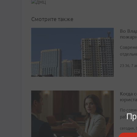
Смотрите также
Во Вла
пожарн
Совреме
отдельн
23:36, 7 
Когда 
юрист
По совм
Пр
работода
сегодня, 