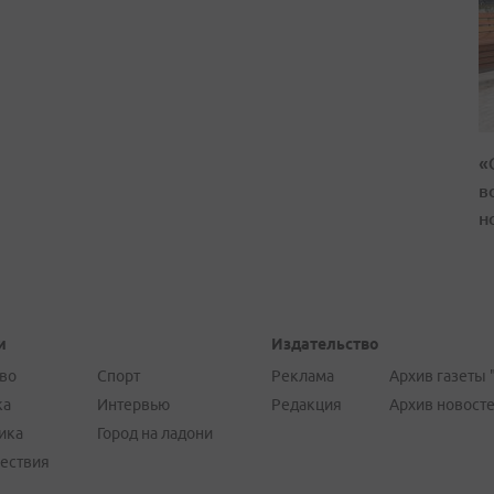
«
в
н
и
Издательство
во
Спорт
Реклама
Архив газеты 
ка
Интервью
Редакция
Архив новост
ика
Город на ладони
ествия