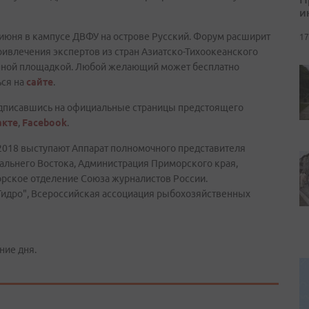
и
июня в кампусе ДВФУ на острове Русский. Форум расширит
17
ивлечения экспертов из стран Азиатско-Тихоокеанского
ионной площадкой. Любой желающий может бесплатно
ься на
сайте
.
одписавшись на официальные страницы предстоящего
акте
,
Facebook
.
018 выступают Аппарат полномочного представителя
альнего Востока, Администрация Приморского края,
рское отделение Союза журналистов России.
Гидро", Всероссийская ассоциация рыбохозяйственных
ние дня.