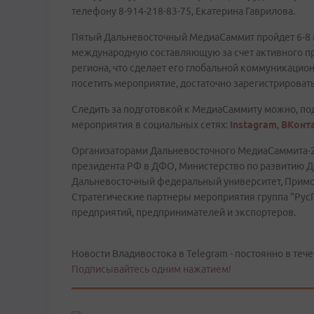
телефону 8-914-218-83-75, Екатерина Гаврилова.
Пятый Дальневосточный МедиаСаммит пройдет 6-8 
международную составляющую за счет активного пр
региона, что сделает его глобальной коммуникац
посетить мероприятие, достаточно зарегистрироват
Cледить за подготовкой к МедиаСаммиту можно, п
мероприятия в социальных сетях:
Instagram
,
ВКонт
Организаторами Дальневосточного МедиаСаммита-2
президента РФ в ДФО, Министерство по развитию Д
Дальневосточный федеральный университет, Примо
Стратегические партнеры мероприятия группа "Рус
предприятий, предпринимателей и экспортеров.
Новости Владивостока в Telegram - постоянно в тече
Подписывайтесь одним нажатием!