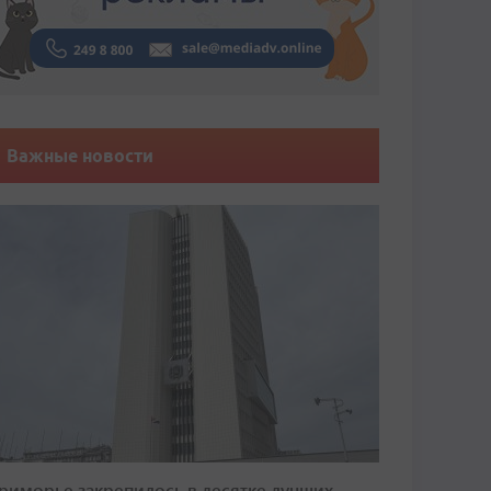
Важные новости
риморье закрепилось в десятке лучших