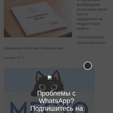
возбуждено
уголовное дело
после
нападения на
подростка в
лифте
Пострадавшему
школьнику были
причинены телесные повреждения
сегодня, 12:13
Проблемы с
WhatsApp?
Подпишитесь на