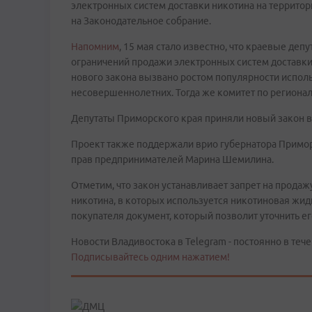
электронных систем доставки никотина на террито
на Законодательное собрание.
Напомним
, 15 мая стало известно, что краевые де
ограничений продажи электронных систем доставки
нового закона вызвано ростом популярности исполь
несовершеннолетних. Тогда же комитет по регионал
Депутаты Приморского края приняли новый закон в
Проект также поддержали врио губернатора Примор
прав предпринимателей Марина Шемилина.
Отметим, что закон устанавливает запрет на прод
никотина, в которых используется никотиновая жидк
покупателя документ, который позволит уточнить ег
Новости Владивостока в Telegram - постоянно в тече
Подписывайтесь одним нажатием!