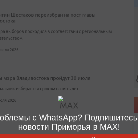
нтин Шестаков переизбран на пост главы
остока
ра выборов проходила в соответствии с региональным
ательством
 июля 2026
 мэра Владивостока пройдут 30 июля
чальник избирается сроком на пять лет
июля 2026
облемы с WhatsApp? Подпишитесь
новости Приморья в MAX!