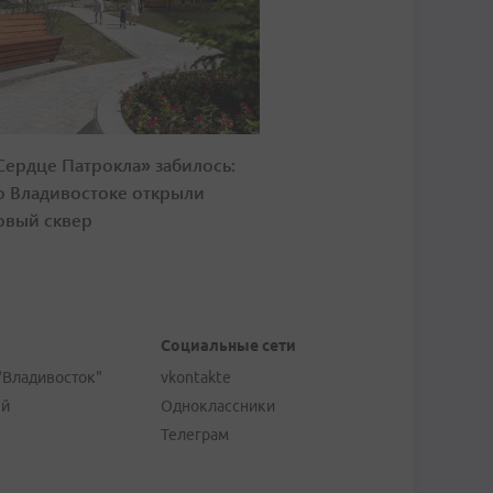
Сердце Патрокла» забилось:
о Владивостоке открыли
овый сквер
Социальные сети
"Владивосток"
vkontakte
ей
Одноклассники
Телеграм