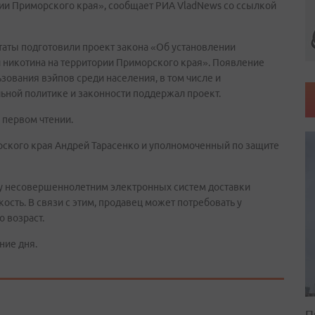
рии Приморского края», сообщает РИА VladNews со ссылкой
путаты подготовили проект закона «Об установлении
 никотина на территории Приморского края». Появление
зования вэйпов среди населения, в том числе и
ьной политике и законности поддержал проект.
 первом чтении.
ского края Андрей Тарасенко и уполномоченный по защите
ажу несовершеннолетним электронных систем доставки
ость. В связи с этим, продавец может потребовать у
о возраст.
ние дня.
П