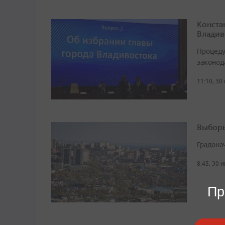
Конста
Владив
Процеду
законод
11:10, 30
Выборы
Градона
8:45, 30 
Пр