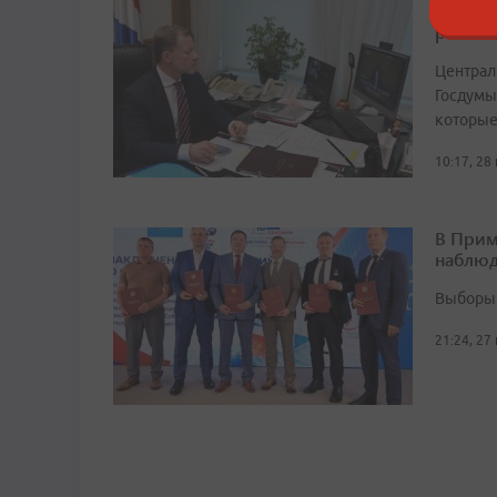
Волошк
режим
Централ
Госдумы
которые
10:17, 28
В Прим
наблюд
Выборы 
21:24, 27