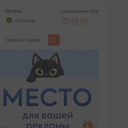
Пробки
Социальные сети
0 баллов
Город на ладони