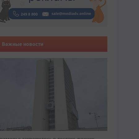
Важные новости
риморье закрепилось в десятке лучших