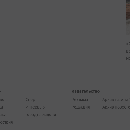
«
в
н
и
Издательство
во
Спорт
Реклама
Архив газеты 
ка
Интервью
Редакция
Архив новост
ика
Город на ладони
ествия