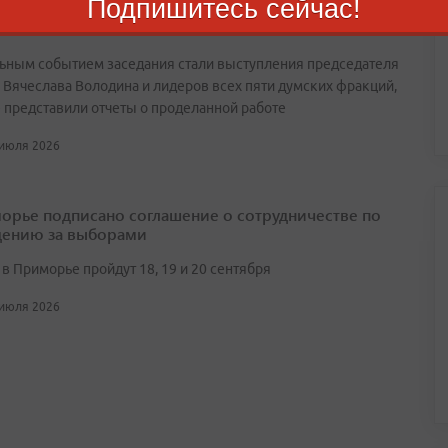
Подпишитесь сейчас!
о принял участие в закрытии сессии Госдумы в
е ВКС
ьным событием заседания стали выступления председателя
 Вячеслава Володина и лидеров всех пяти думских фракций,
 представили отчеты о проделанной работе
 июля 2026
орье подписано соглашение о сотрудничестве по
ению за выборами
в Приморье пройдут 18, 19 и 20 сентября
 июля 2026