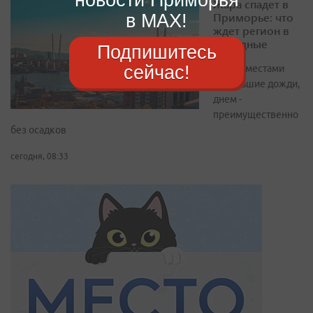
Жара спадет в
в MAX!
Приморье: что
ждет регион в
выходные
Подпишитесь
сейчас!
Ночью местами
небольшие дожди,
днем -
преимущественно
без осадков
сегодня, 08:33