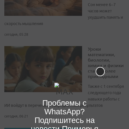
Сон менее 6–7
часов может
ухудшить память и
скорость мышления
сегодня, 05:28
Уроки
математики,
биологии,
химии и физики
станут более
прикладными
Также с 1 сентября
следующего года
навыки работы с
Проблемы с
ИИ войдут в перечень метапредметных результатов
WhatsApp?
сегодня, 06:21
Подпишитесь на
новости Приморья