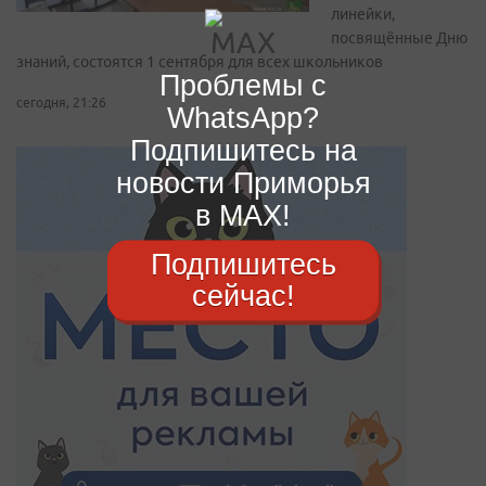
линейки,
посвящённые Дню
знаний, состоятся 1 сентября для всех школьников
Проблемы с
сегодня, 21:26
WhatsApp?
Подпишитесь на
новости Приморья
в MAX!
Подпишитесь
сейчас!