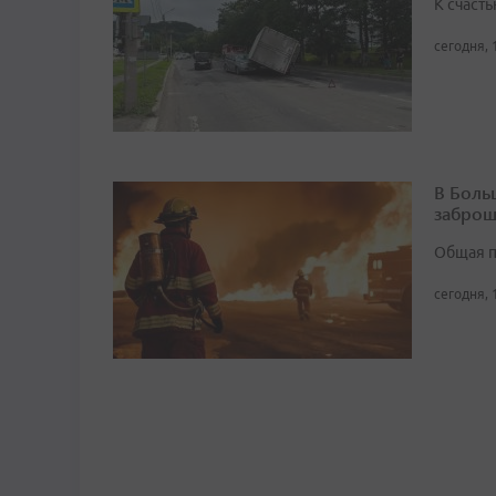
К счасть
сегодня, 
В Боль
заброш
Общая п
сегодня, 