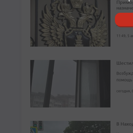
Примор
назначе
В 2016 г
жестоко
11:49, 5 
Шестил
Возбужд
помощь
сегодня, 
В Нахо