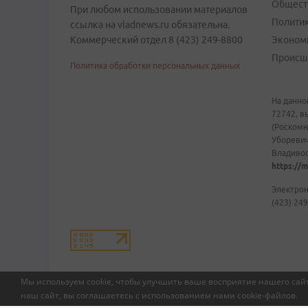
Общест
При любом использовании материалов
Полити
ссылка на vladnews.ru обязательна.
Коммерческий отдел 8 (423) 249-8800
Эконом
Происш
Политика обработки персональных данных
На данно
72742, в
(Роскомн
Уборевич
Владивост
https://m
Электрон
(423) 249
Мы используем cookie, чтобы улучшить ваше восприятие нашего сайт
наш сайт, вы соглашаетесь с использованием нами
cookie-файлов
.