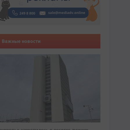
Важные новости
риморье закрепилось в десятке лучших