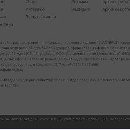
во
Спорт
Реклама
Архив газеты 
ка
Интервью
Редакция
Архив новост
ика
Город на ладони
ествия
м сайте распространяется информация сетевого издания "VLADNEWS" - свиде
ыдано Федеральной службой по надзору в сфере связи, информационных те
адзор) 17 мая 2018 г. Учредитель ООО "Дальневосточный Медиа Центр". 69009
а, д.20А, офис 13. Главный редактор Юркевич Дмитрий Юрьевич. Адрес редакц
ок, ул. Уборевича, д.20А, офис 13. Тел.: +7 (423) 2-415-600.
ediadv.online/
ный адрес редакции: vladnews@inbox.ru. Отдел продаж «Дальневосточный Мед
-8-800. 18+
а. Вы можете увидеть, сохраненные cookie-файлы с помощью настроек coo