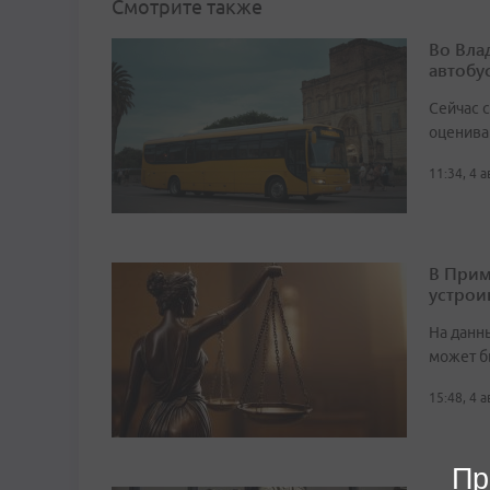
Смотрите также
Во Вла
автобу
Сейчас 
оценива
11:34, 4 
В Прим
устрои
На данн
может б
15:48, 4 
Пр