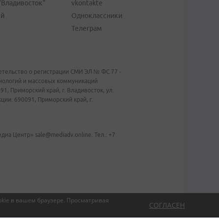
"Владивосток"
vkontakte
ей
Одноклассники
Телеграм
тельство о регистрации СМИ ЭЛ № ФС 77 -
хнологий и массовых коммуникаций
1, Приморский край, г. Владивосток, ул.
ии: 690091, Приморский край, г.
иа Центр» sale@mediadv.online. Тел.: +7
kie в вашем браузере.
Просматривая
СОГЛАСЕН