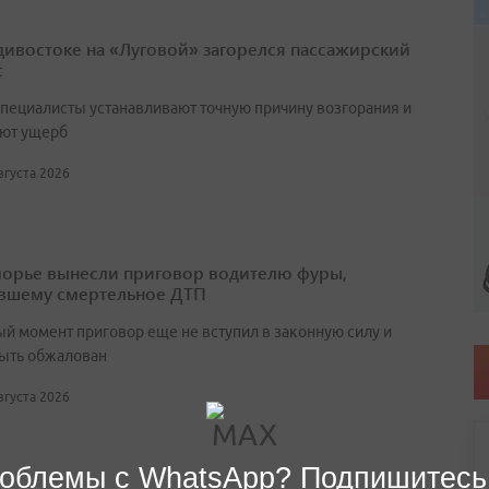
дивостоке на «Луговой» загорелся пассажирский
с
специалисты устанавливают точную причину возгорания и
ют ущерб
августа 2026
орье вынесли приговор водителю фуры,
вшему смертельное ДТП
ый момент приговор еще не вступил в законную силу и
ыть обжалован
августа 2026
облемы с WhatsApp? Подпишитесь