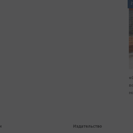
2
«
в
н
и
Издательство