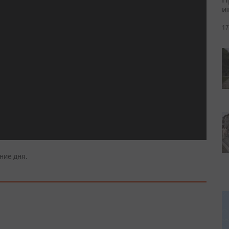
и
17
ние дня.