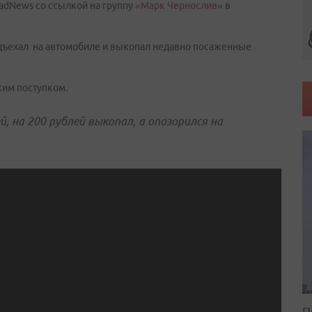
adNews со ссылкой на группу
«Марк Чернослив
» в
одъехал на автомобиле и выкопал недавно посаженные
ким поступком.
, на 200 рублей выкопал, а опозорился на
П