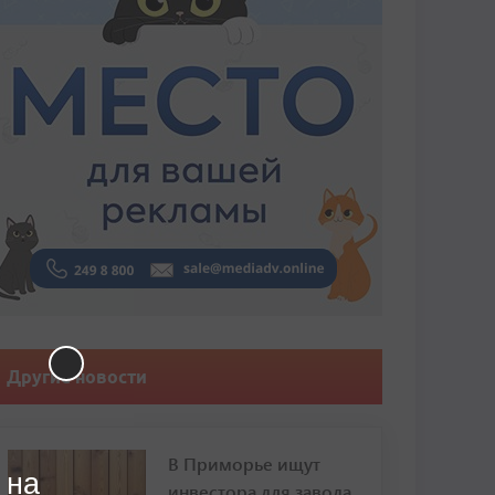
Другие новости
В Приморье ищут
 на
инвестора для завода