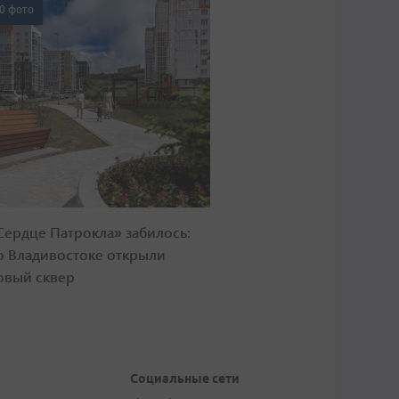
0 фото
Сердце Патрокла» забилось:
о Владивостоке открыли
овый сквер
Социальные сети