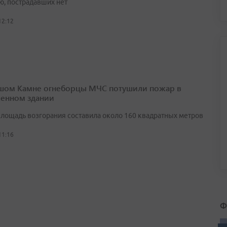
ю, пострадавших нет
12:12
шом Камне огнеборцы МЧС потушили пожар в
енном здании
лощадь возгорания составила около 160 квадратных метров
11:16
Ф