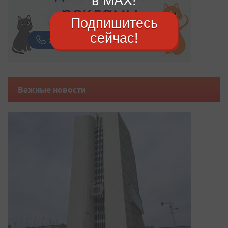
в MAX!
Подпишитесь
сейчас!
Важные новости