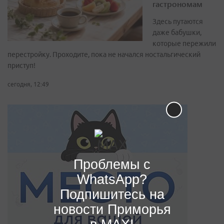
гастрономам
Здесь путаются
даже бабушки,
которые пережили
перестройку. Проходите, пока не начался ностальгический
приступ!
сегодня, 12:49
Проблемы с
WhatsApp?
Подпишитесь на
новости Приморья