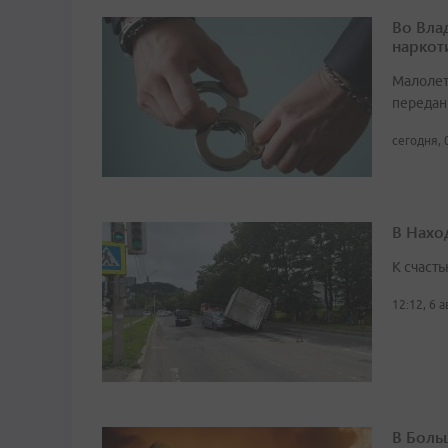
Во Вла
наркот
Малолет
передан
сегодня, 
В Нахо
К счасть
12:12, 6 
В Боль