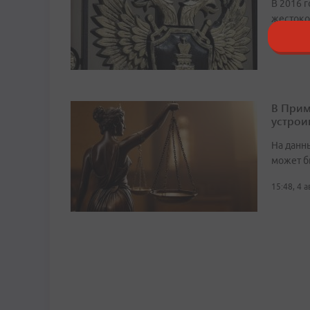
В 2016 г
жестоко
11:49, 5 
В Прим
устрои
На данн
может б
15:48, 4 