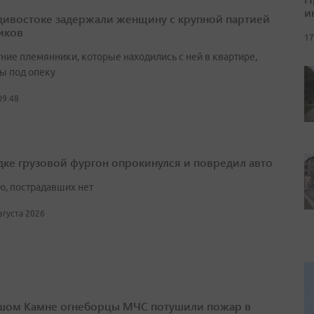
и
дивостоке задержали женщину с крупной партией
иков
17
ние племянники, которые находились с ней в квартире,
ы под опеку
09:48
дке грузовой фургон опрокинулся и повредил авто
ю, пострадавших нет
августа 2026
шом Камне огнеборцы МЧС потушили пожар в