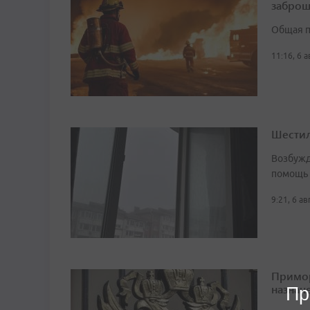
заброш
Общая п
11:16, 6 
Шестил
Возбужд
помощь
9:21, 6 а
Примор
назначе
Пр