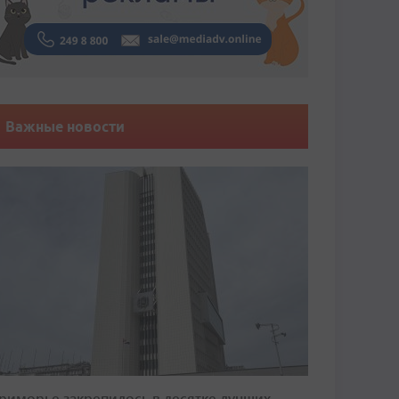
Важные новости
риморье закрепилось в десятке лучших