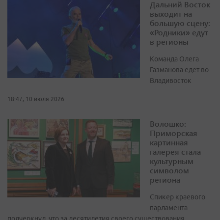
Дальний Восток
выходит на
большую сцену:
«Родники» едут
в регионы
Команда Олега
Газманова едет во
Владивосток
18:47, 10 июля 2026
Волошко:
Приморская
картинная
галерея стала
культурным
символом
региона
Спикер краевого
парламента
подчеркнул, что за десятилетия своего существования