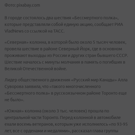
Фото: pixabay.com
В городе состоялось два шествия «Бессмертного полка»,
которые представляли собой единую акцию, сообщает РИА
VladNews со ссылкой на ТАСС.
«Северная» колонна, в которой было около 5 тысяч человек,
провела шествие в районе Северный Йорк, где в основном
проживают выходцы из России и других стран бывшего СССР.
Шествие началось с минуты молчания в память о погибших в
Великой Отечественной войне.
Лидер общественного движения «Русский мир Канады» Алла
Суворова заявила, что «такого многочисленного
«Бессмертного полка» в русскоязычном районе Торонто еще
не было».
«Южная» колонна (около 3 тыс. человек) прошла по
центральной части Торонто. Перед колонной в автомобиле
ехали восемь ветеранов, которым уже исполнилось «по 93-95
лет, все с орденами и медалями», рассказал глава группы