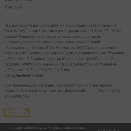
Телеграм
На данном сайте распространяется информация сетевого издания
"VLADNEWS" - свидетельство о регистрации СМИ ЭЛ № ФС 77 - 72742,
выдано Федеральной службой по надзору в сфере связи,
информационных технологий и массовых коммуникаций
(Роскомнадзор) 17 мая 2018 г. Учредитель ООО "Дальневосточный
Медиа Центр". 690091, Приморский край, г. Владивосток, ул. Уборевича,
д.20А, офис 13. Главный редактор Юркевич Дмитрий Юрьевич. Адрес
редакции: 690091, Приморский край, г. Владивосток, ул. Уборевича,
д.20А, офис 13. Тел.: +7 (423) 2-415-600.
https://mediadv.online/
Электронный адрес редакции: vladnews@inbox.ru. Отдел продаж
«Дальневосточный Медиа Центр» sale@mediadv.online. Тел.: +7 (423)
249-8-800. 18+
Просматривая наш сайт, вы соглашаетесь с
СОГЛАСЕН