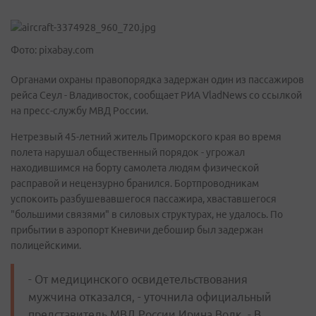
Фото: pixabay.com
Органами охраны правопорядка задержан один из пассажиров
рейса Сеул - Владивосток, сообщает РИА VladNews со ссылкой
на пресс-службу МВД России.
Нетрезвый 45-летний житель Приморского края во время
полета нарушал общественный порядок - угрожал
находившимся на борту самолета людям физической
расправой и нецензурно бранился. Бортпроводникам
успокоить разбушевавшегося пассажира, хваставшегося
"большими связями" в силовых структурах, не удалось. По
прибытии в аэропорт Кневичи дебошир был задержан
полицейскими.
- От медицинского освидетельствования
мужчина отказался, - уточнила официальный
представитель МВД России Ирина Волк. - В