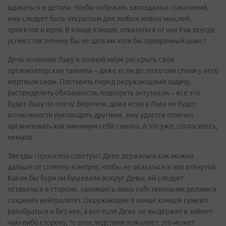
вдаваться в детали. Чтобы избежать запоздалых сожалений,
ему следует быть открытым для любых новых мыслей,
проектов и идей. В конце концов, отказаться от них Рак всегда
успеет, так почему бы не дать им хотя бы призрачный шанс?
День позволит Льву в полной мере раскрыть свои
организаторские таланты – даже если до этого они спали у него
мертвым сном. Поставить перед окружающими задачу,
распределить обязанности, подогреть энтузиазм – все это
будет Льву по плечу. Впрочем, даже если у Льва не будет
возможности руководить другими, ему удастся отлично
организовать как минимум себя самого. А это уже, согласитесь,
немало.
Звезды гороскопа советуют Деве держаться как можно
дальше от сплетен и интриг, чтобы не оказаться в них втянутой.
Какие бы бури ни бушевали вокруг Девы, ей следует
оставаться в стороне, занимаясь лишь собственными делами и
сохраняя нейтралитет. Окружающие в конце концов сумеют
разобраться и без нее, а вот если Дева не выдержит и займет
чью-либо сторону, то впоследствии пожалеет: это может