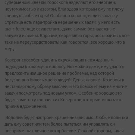
суперменом! Звезды гороскопа наделяют его энергией,
неутомимостью и азартом, благодаря которым ему по плечу
свернуть любые горы! Особенно хорошо, если в запасе у
Стрельца есть пара-тройка нерешенных задач: у него есть
шанс блестяще осуществить даже самые безнадежные
задумки и планы. Впрочем, сворачивая горы, постарайтесь все-
таки не переусердствовать! Как говорится, все хорошо, что в
меру.
Козерог способен удивить окружающих неожиданным
подходом к какому-то вопросу. Возможно даже, ему удастся
предложить изящное решение проблемы, над которой
безуспешно билось много людей! День склоняет Козерога к
нестандартному образу мыслей, и это поможет ему на многие
задачи посмотреть под новым углом. Особенно хорошо это
будет заметно у творческих Козерогов, которые испытают
прилив вдохновения.
Водолей будет настроен крайне независимо! Любые попытки
дать ему совет или тем более пытаться им управлять он
воспримет как личное оскорбление. С одной стороны, такая