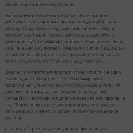
пагубно отразиться на ее репутации.
Чтобы получить желаемый результат, Весам придется
действовать исключительно обходными путями! Попытка
поговорить напрямую с окружающими вряд ли к чему-то
приведет. А вот такие партизанские методы, как слухи и
намеки, окажутся весьма эффективными! Так что если Весы
хотят продвинуть свою идею, лучшее, что они могут сделать, –
это исподволь вложить ее в голову нужного человека, а уж
потом убедить его, что тот до всего додумался сам.
Скорпиону следует приготовиться к тому, что в течение дня
ему поступит неожиданное, но весьма заманчивое
предложение. Оно может касаться его доходов, работы или
даже личной жизни, однако Скорпиону, прежде чем
соглашаться, необходимо тщательно взвесить все «против» и
«за». Только вникнув в детали и просчитав свою выгоду с
калькулятором в руках, Скорпион сможет принять верное
решение.
День, когда Стрелец будет ощущать себя настоящим