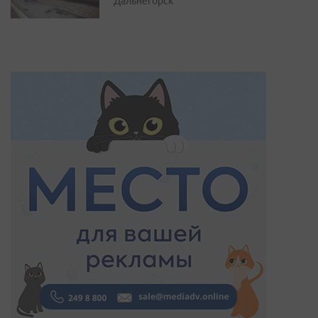
Дальнегорск