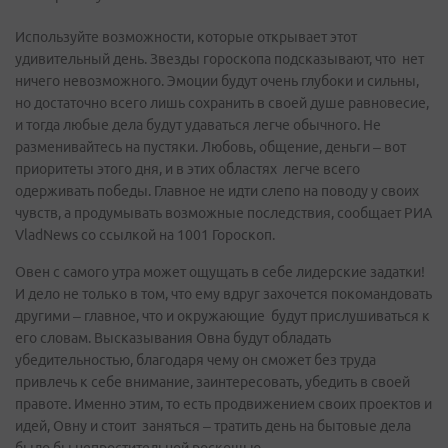
Используйте возможности, которые открывает этот
удивительный день. Звезды гороскопа подсказывают, что нет
ничего невозможного. Эмоции будут очень глубоки и сильны,
но достаточно всего лишь сохранить в своей душе равновесие,
и тогда любые дела будут удаваться легче обычного. Не
разменивайтесь на пустяки. Любовь, общение, деньги – вот
приоритеты этого дня, и в этих областях легче всего
одерживать победы. Главное не идти слепо на поводу у своих
чувств, а продумывать возможные последствия, сообщает РИА
VladNews со ссылкой на 1001 Гороскоп.
Овен с самого утра может ощущать в себе лидерские задатки!
И дело не только в том, что ему вдруг захочется покомандовать
другими – главное, что и окружающие будут прислушиваться к
его словам. Высказывания Овна будут обладать
убедительностью, благодаря чему он сможет без труда
привлечь к себе внимание, заинтересовать, убедить в своей
правоте. Именно этим, то есть продвижением своих проектов и
идей, Овну и стоит заняться – тратить день на бытовые дела