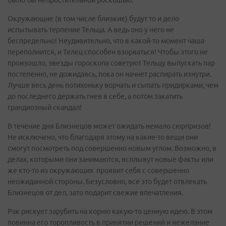
было бы непростительной роскошью.
Окружающие (в том числе близкие) будут то и дело
испытывать терпение Тельца. А ведь оно у него не
беспредельно! Неудивительно, что в какой-то момент чаша
переполнится, и Телец способен взорваться! Чтобы этого не
произошло, звезды гороскопа советуют Тельцу выпускать пар
постепенно, не дожидаясь, пока он начнет распирать изнутри.
Лучше весь день потихоньку ворчать и сыпать придирками, чем
до последнего держать гнев в себе, а потом закатить
грандиозный скандал!
В течение дня Близнецов может ожидать немало сюрпризов!
Не исключено, что благодаря этому на какие-то вещи они
смогут посмотреть под совершенно новым углом. Возможно, в
делах, которыми они занимаются, всплывут новые факты или
же кто-то из окружающих проявит себя с совершенно
неожиданной стороны. Безусловно, все это будет отвлекать
Близнецов от дел, зато подарит свежие впечатления.
Рак рискует зарубить на корню какую-то ценную идею. В этом
повинна его торопливость в принятии решений и нежелание