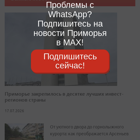
Проблемы с
WhatsApp?
Подпишитесь на
новости Приморья
в MAX!
Подпишитесь
сейчас!
Приморье закрепилось в десятке лучших инвест-
регионов страны
17.07.2026
От уютного двора до горнолыжного
курорта: как преображается Арсеньев