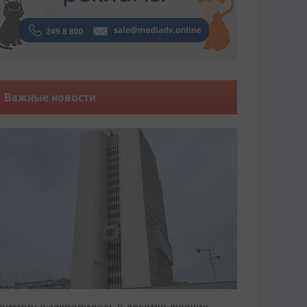
Важные новости
риморье закрепилось в десятке лучших