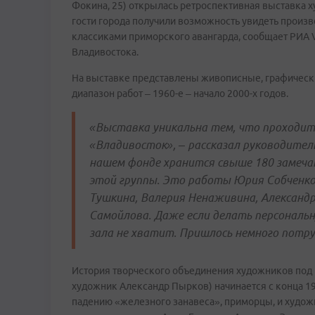
Фокина, 25) открылась ретроспективная выставка 
гости города получили возможность увидеть произв
классиками приморского авангарда, сообщает РИА 
Владивостока.
На выставке представлены живописные, графически
диапазон работ – 1960-е – начало 2000-х годов.
«Выставка уникальна тем, что проходит 
«Владивосток», – рассказал руководител
нашем фонде хранится свыше 180 замеча
этой группы. Это работы Юрия Собченко
Тушкина, Валерия Ненаживина, Александ
Самойлова. Даже если делать персональн
зала не хватит. Пришлось немного потр
История творческого объединения художников под н
художник Александр Пырков) начинается с конца 198
падению «железного занавеса», приморцы, и художн