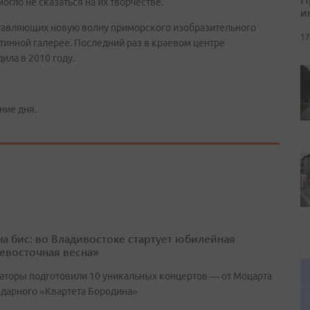
могло не сказаться на их творчестве.
и
тавляющих новую волну приморского изобразительного
17
ртинной галерее. Последний раз в краевом центре
ла в 2010 году.
ние дня.
 на бис: во Владивостоке стартует юбилейная
евосточная весна»
аторы подготовили 10 уникальных концертов — от Моцарта
ндарного «Квартета Бородина»