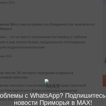
 марта 2026
имени Моссовета привез во Владивосток чеховского
 Ваню»
ня» – это не просто театральная постановка, а глубокое
ние в мир Антона Чехова, предложенное легендарным
ром Андреем Кончаловским
 мая 2026
но после 30-летнего перерыва открылся
енный кинозал
ение кинозала стало возможным благодаря грантовой
ке Президентского фонда культурных инициатив
облемы с WhatsApp? Подпишитесь
 июня 2026
новости Приморья в MAX!