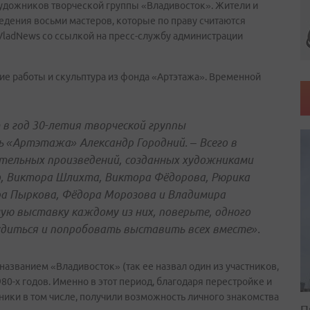
художников творческой группы «Владивосток». Жители и
едения восьми мастеров, которые по праву считаются
VladNews со ссылкой на пресс-службу администрации
е работы и скульптура из фонда «Артэтажа». Временной
в год 30-летия творческой группы
ь «Артэтажа» Александр Городний. – Всего в
тельных произведений, созданных художниками
, Виктора Шлихта, Виктора Фёдорова, Рюрика
ра Пыркова, Фёдора Морозова и Владимира
ую выставку каждому из них, поверьте, одного
удиться и попробовать выставить всех вместе».
азванием «Владивосток» (так ее назвал один из участников,
0-х годов. Именно в этот период, благодаря перестройке и
ики в том числе, получили возможность личного знакомства
П