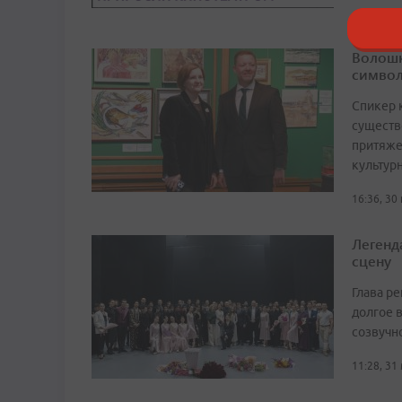
Волошк
символ
Спикер 
существ
притяже
культур
16:36, 30
Легенд
сцену
Глава р
долгое в
созвучн
11:28, 31