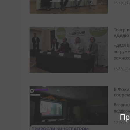
15:10, 27
Театр 
«Дядю
«Дядя Ва
погруже
режиссе
15:58, 25
В Фоки
соврем
Возрожд
поддерж
Пр
19:02, 23