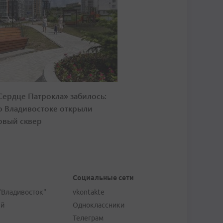
Сердце Патрокла» забилось:
о Владивостоке открыли
овый сквер
Социальные сети
"Владивосток"
vkontakte
ей
Одноклассники
Телеграм