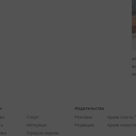
«
в
н
и
Издательство
во
Спорт
Реклама
Архив газеты 
ка
Интервью
Редакция
Архив новост
ика
Город на ладони