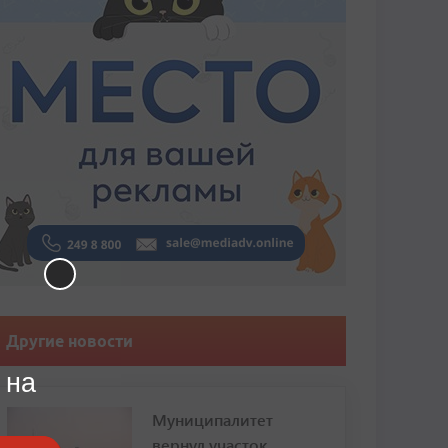
Другие новости
 на
Муниципалитет
вернул участок