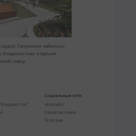
Сердце Патрокла» забилось:
о Владивостоке открыли
овый сквер
Социальные сети
"Владивосток"
vkontakte
ей
Одноклассники
Телеграм