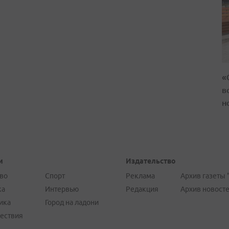
«
в
н
и
Издательство
во
Спорт
Реклама
Архив газеты 
ка
Интервью
Редакция
Архив новост
ика
Город на ладони
ествия