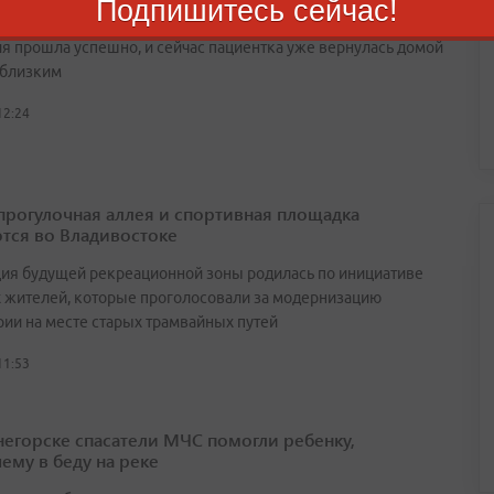
Подпишитесь сейчас!
еринство
я прошла успешно, и сейчас пациентка уже вернулась домой
 близким
12:24
прогулочная аллея и спортивная площадка
тся во Владивостоке
ия будущей рекреационной зоны родилась по инициативе
 жителей, которые проголосовали за модернизацию
рии на месте старых трамвайных путей
11:53
негорске спасатели МЧС помогли ребенку,
ему в беду на реке