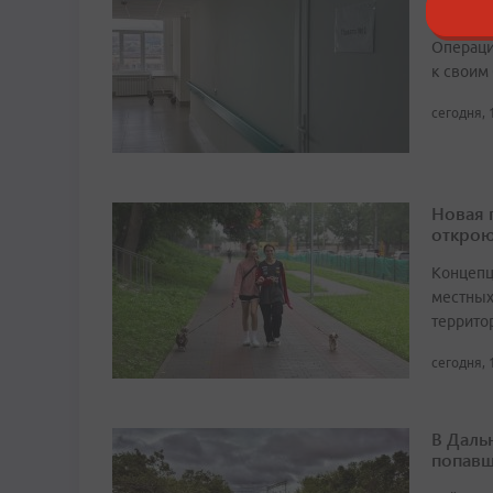
на мат
Операци
к своим
сегодня, 
Новая 
открою
Концепц
местных
террито
сегодня, 
В Даль
попавш