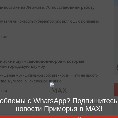
дивостоке на Леонова, 70 восстановили работу
в
у взял на контроль губернатор, управляющую компанию
и
11:48
рийске ищут «садоводов-воров», которые
или городскую клумбу
 хищение муниципальной собственности — это не просто
ство, а уголовно наказуемое деяние
11:24
облемы с WhatsApp? Подпишитесь
новости Приморья в MAX!
из Владивостока спасли пациентку, сохранив ей шанс