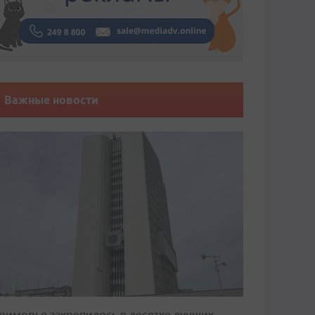
Важные новости
риморье закрепилось в десятке лучших