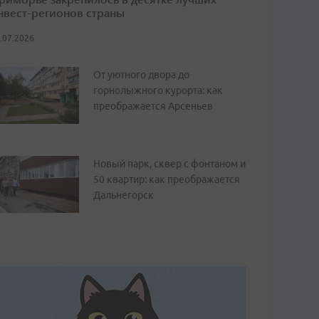
нвест-регионов страны
.07.2026
От уютного двора до
горнолыжного курорта: как
преображается Арсеньев
Новый парк, сквер с фонтаном и
50 квартир: как преображается
Дальнегорск