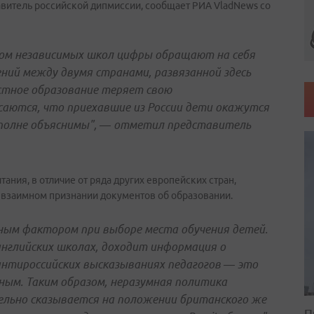
авитель российской дипмиссии, сообщает РИА VladNews со
ом независимых школ цифры обращают на себя
ний между двумя странами, развязанной здесь
стное образование теряет свою
саются, что приехавшие из России дети окажутся
 вполне объяснимы", — отметил представитель
итания, в отличие от ряда других европейских стран,
 взаимном признании документов об образовании.
жным фактором при выборе места обучения детей.
английских школах, доходит информация о
антироссийских высказываниях педагогов — это
ным. Таким образом, неразумная политика
льно сказывается на положении британского же
П