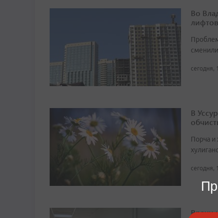
Во Вла
лифто
Проблем
сменил
сегодня, 
В Уссу
обчист
Порча и
хулиган
сегодня, 
Пр
Врачи 