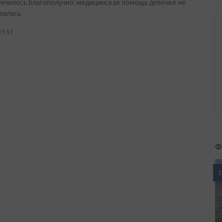
ончилось благополучно: медицинская помощь девочке не
валась
11:51
Ф
2