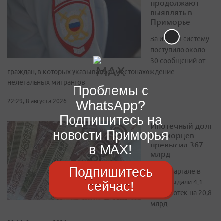
продолжают
выявлять в
Приморье
За июль в систему
поступило около
30 сообщений от
граждан, в которых указывалось местонахождение
нелегальных мигрантов
Проблемы с
22:29, 8 августа 2026
WhatsApp?
Подпишитесь на
Ипотечный долг
новости Приморья
приморцев
превысил 367
в MAX!
млрд
Подпишитесь
Во II квартале в
крае выдали 4,1
сейчас!
тыс. ипотек на 20,8
млрд