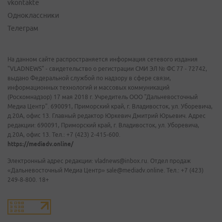
vkontakte
Одноклассники
Телеграм
На данном сайте распространяется информация сетевого издания
"VLADNEWS" - свидетельство о регистрации СМИ ЭЛ № ФС 77 - 72742,
выдано Федеральной службой по надзору в сфере связи,
информационных технологий и массовых коммуникаций
(Роскомнадзор) 17 мая 2018 г. Учредитель ООО "Дальневосточный
Медиа Центр". 690091, Приморский край, г. Владивосток, ул. Уборевича,
д.20А, офис 13. Главный редактор Юркевич Дмитрий Юрьевич. Адрес
редакции: 690091, Приморский край, г. Владивосток, ул. Уборевича,
д.20А, офис 13. Тел.: +7 (423) 2-415-600.
https://mediadv.online/
Электронный адрес редакции: vladnews@inbox.ru. Отдел продаж
«Дальневосточный Медиа Центр» sale@mediadv.online. Тел.: +7 (423)
249-8-800. 18+