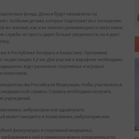
подопечных фонда. Деньги будут направлены на
ей с особыми детьми, которые подготовят их к посещению
кой же жизнью, как и их типично развивающиеся сверстники,
ие службы не просто дарят больше уверенности, но и дают
енку.
акже в Республике Беларусь и Казахстане. Программа
г на дистанцию 4,2 км. Для участия в марафоне необходимо
традиционно ждут различные спортивные и игровые
 коллективов.
конодательства Российской Федерации, чтобы участвовать в
л медицинской справки. Справку необходимо получить
их учреждений:
ликлинике, амбулатории или здравпункте.
ый может находится в поликлинике, амбулатории или
ебной физкультуры и спортивной медицины).
 требованием к ней и примером можно ознакомиться по
П