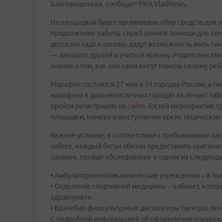
Благовещенске, сообщает РИА VladNews.
На площадках будет организован сбор средств для 
продолжение работы служб ранней помощи для сем
детского сада и школы, дадут возможность жить та
— заводить друзей и учиться новому. Родителям так
знания о том, как они сами могут помочь своему реб
Марафон состоится 27 мая в 54 городах России, а т
марафона в дальневосточных городах включает забе
пройти регистрацию на
сайте
. Гостей мероприятия 
площадки, номера и выступления ярких творческих
Важное условие: в соответствии с требованиями за
забеге, каждый бегун обязан предоставить оригина
заранее, пройдя обследование в одном из следующ
• Амбулаторно-поликлинические учреждения – в по
• Отделение спортивной медицины – кабинет, котор
здравпункте.
• Врачебно-физкультурные диспансеры (центры леч
С подробной информацией об оформлении справки,