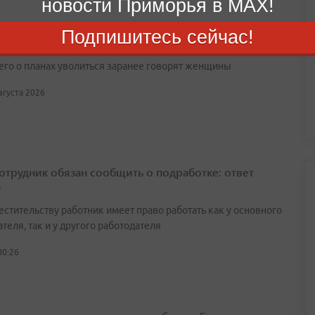
новости Приморья в MAX!
одят из компаний во Владивостоке: статистика и
Подпишитесь сейчас!
ения сотрудников
его о планах уволиться заранее говорят женщины
августа 2026
сотрудник обязан сообщить о подработке: ответ
а
естительству работник имеет право работать как у основного
теля, так и у другого работодателя
00:26