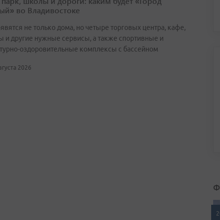
 парк, школы и дороги: каким будет «Город
ый» во Владивостоке
явятся не только дома, но четыре торговых центра, кафе,
ы и другие нужные сервисы, а также спортивные и
турно-оздоровительные комплексы с бассейном
августа 2026
Ф
2