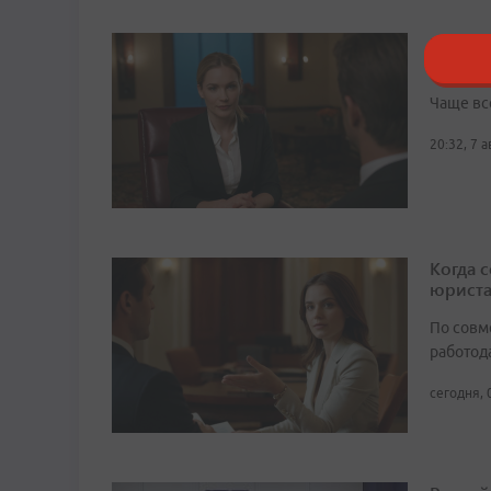
Как ух
откров
Чаще вс
20:32, 7 
Когда 
юрист
По совм
работода
сегодня, 