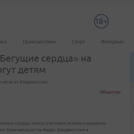
ика
Происшествия
Спорт
Интервью
Бегущие сердца» на
гут детям
м числе во Владивостоке
Общество
енные сердца» смогут участники Зеленого марафона
ке, Комсомольске-на-Амуре, Владивостоке и