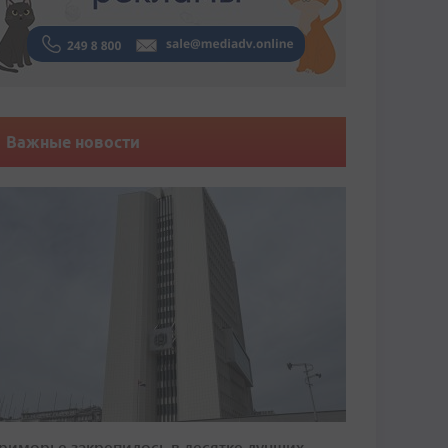
Важные новости
риморье закрепилось в десятке лучших