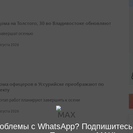
дома на Толстого, 30 во Владивостоке обновляют
завершат осенью
августа 2026
ома офицеров в Уссурийске преображают по
екту
этап работ планируют завершить к осени
августа 2026
облемы с WhatsApp? Подпишитесь