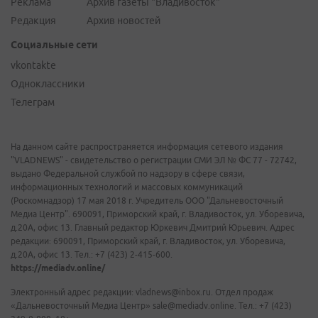
Реклама
Архив газеты "Владивосток"
Редакция
Архив новостей
Социальные сети
vkontakte
Одноклассники
Телеграм
На данном сайте распространяется информация сетевого издания
"VLADNEWS" - свидетельство о регистрации СМИ ЭЛ № ФС 77 - 72742,
выдано Федеральной службой по надзору в сфере связи,
информационных технологий и массовых коммуникаций
(Роскомнадзор) 17 мая 2018 г. Учредитель ООО "Дальневосточный
Медиа Центр". 690091, Приморский край, г. Владивосток, ул. Уборевича,
д.20А, офис 13. Главный редактор Юркевич Дмитрий Юрьевич. Адрес
редакции: 690091, Приморский край, г. Владивосток, ул. Уборевича,
д.20А, офис 13. Тел.: +7 (423) 2-415-600.
https://mediadv.online/
Электронный адрес редакции: vladnews@inbox.ru. Отдел продаж
«Дальневосточный Медиа Центр» sale@mediadv.online. Тел.: +7 (423)