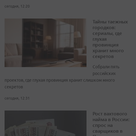
сегодня, 12:20
Тайны таежных
городков:
сериалы, где
глухая
провинция
хранит много
секретов
Собрали пять
российских
проектов, где глухая провинция хранит слишком много
секретов
сегодня, 12:31
Рост вахтового
найма в России:
спрос на
сварщиков в