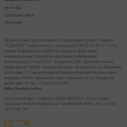
vkontakte
Одноклассники
Телеграм
На данном сайте распространяется информация сетевого издания
"VLADNEWS" - свидетельство о регистрации СМИ ЭЛ № ФС 77 - 72742,
выдано Федеральной службой по надзору в сфере связи,
информационных технологий и массовых коммуникаций
(Роскомнадзор) 17 мая 2018 г. Учредитель ООО "Дальневосточный
Медиа Центр". 690091, Приморский край, г. Владивосток, ул. Уборевича,
д.20А, офис 13. Главный редактор Юркевич Дмитрий Юрьевич. Адрес
редакции: 690091, Приморский край, г. Владивосток, ул. Уборевича,
д.20А, офис 13. Тел.: +7 (423) 2-415-600.
https://mediadv.online/
Электронный адрес редакции: vladnews@inbox.ru. Отдел продаж
«Дальневосточный Медиа Центр» sale@mediadv.online. Тел.: +7 (423)
249-8-800. 18+