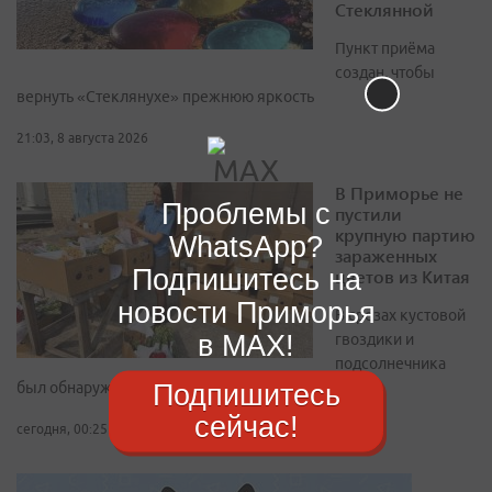
Стеклянной
Пункт приёма
создан, чтобы
вернуть «Стеклянухе» прежнюю яркость
21:03, 8 августа 2026
В Приморье не
Проблемы с
пустили
крупную партию
WhatsApp?
зараженных
Подпишитесь на
цветов из Китая
новости Приморья
В срезах кустовой
в MAX!
гвоздики и
подсолнечника
Подпишитесь
был обнаружен западный цветочный трипс
сейчас!
сегодня, 00:25