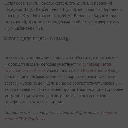
Острякова, 13; ул. Невельского, 4, стр. 2; ул. Днепровский
переулок, 4а; ул. Карбышева, 11; ул. Иртышская, 17; Народный
проспект, 9; ул. Некрасовская, 69; ул. Баляева, 48а; ул. Анны
Щетининой, 9; ул. Зои Космодемьянской, 27; ул. Мичуринская,
5; ул. Сабанеева, 15в.
Помимо магазинов «Мельница» ИП Бобыкина, в программе
«Город для людей» сегодня участвуют
14 супермаркетов
торговой сети «Реми»
и мясной отдел
ИП Касенковой
. В ходе
реализации программы список товаров корректируется по
составу и уровню цен. Если цены не соответствуют указанным
на официальном сайте администрации Владивостока, горожане
могут обращаться в отдел потребительского рынка по
телефонам 2614-493, 2614-160.
Читайте самые интересные новости Приморья в
Telegram-
канале РИА VladNew
s